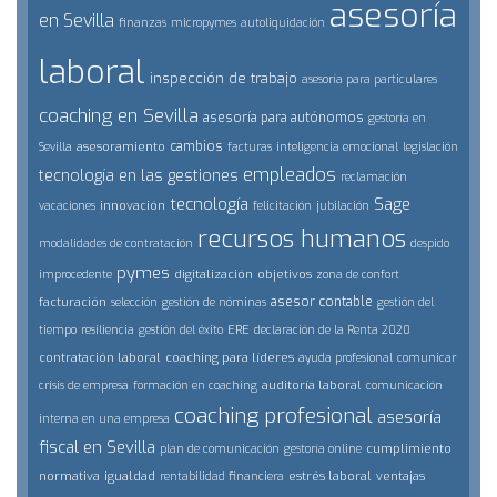
asesoría
en Sevilla
finanzas
micropymes
autoliquidación
laboral
inspección de trabajo
asesoría para particulares
coaching en Sevilla
asesoría para autónomos
gestoría en
cambios
asesoramiento
Sevilla
facturas
inteligencia emocional
legislación
empleados
tecnología en las gestiones
reclamación
tecnología
Sage
innovación
vacaciones
felicitación
jubilación
recursos humanos
modalidades de contratación
despido
pymes
digitalización
objetivos
improcedente
zona de confort
asesor contable
facturación
selección
gestión de nóminas
gestión del
ERE
tiempo
resiliencia
gestión del éxito
declaración de la Renta 2020
contratación laboral
coaching para líderes
ayuda profesional
comunicar
auditoría laboral
crisis de empresa
formación en coaching
comunicación
coaching profesional
asesoría
interna en una empresa
fiscal en Sevilla
cumplimiento
plan de comunicación
gestoría online
normativa
igualdad
estrés laboral
ventajas
rentabilidad financiera