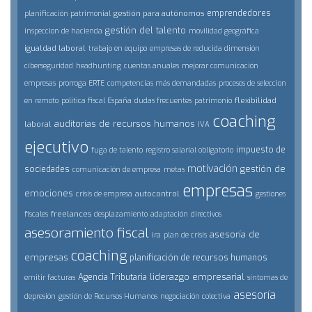
emprendedores
gestión para autónomos
planificación patrimonial
gestión del talento
inspeccion de hacienda
movilidad geográfica
igualdad laboral
trabajo en equipo
empresas de reducida dimensión
ciberseguridad
headhunting
cuentas anuales
mejorar comunicación
empresas
prorroga ERTE
competencias más demandadas
procesos de seleccion
flexibilidad
en remoto
politica fiscal España
dudas frecuentes
patrimonio
coaching
auditorías de recursos humanos
laboral
IVA
ejecutivo
impuesto de
fuga de talento
registro salarial obligatorio
motivación
gestión de
sociedades
comunicación de empresa
metas
empresas
emociones
autocontrol
crisis de empresa
gestiones
freelances
fiscales
desplazamiento
adaptación
directivos
asesoramiento fiscal
asesoría de
ira
plan de crisis
coaching
empresas
planificación de recursos humanos
liderazgo empresarial
Agencia Tributaria
emitir facturas
síntomas de
asesoría
depresión
gestión de Recursos Humanos
negociación colectiva