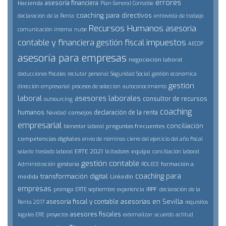
errores
asesoría financiera
Hacienda
Plan General Contable
coaching para directivos
declaración de la Renta
entrevista de trabajo
Recursos Humanos
asesoría
comunicación interna
nube
impuestos
contable y financiera
gestión fiscal
AECOP
asesoría para empresas
negociación laboral
deducciones fiscales
reclutar personal
Seguridad Social
gestión económica
gestión
dirección empresarial
procesos de seleccion
autoconocimiento
laboral
asesores laborales
consultor de recursos
outsourcing
coaching
humanos
declaración de la renta
consejos
Navidad
empresarial
conciliación
preguntas frecuentes
bienestar laboral
competencias digitales
envío de nóminas
cierre del ejercicio del año fiscal
ERTE 2021
equipo
salario
traslado laboral
licitadores
conciliación laboral
gestión contable
gestoría
formación a
Administración
ROLECE
coaching para
transformación digital
medida
LinkedIn
empresas
IRPF
prorroga ERTE septiembre
experiencia
declaración de la
asesorías en Sevilla
asesoría fiscal y contable
Renta 2017
requisitos
asesores fiscales
legales ERE
proyectos
externalizar
acuerdo
actitud