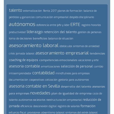
talento
externalización
Renta 2017
planes de formación
balance de
pérdidas y ganancias
comunicación empresarial
despido disciplinario
autónomos
ERTE
doferencia entre jefe y lider
registro horarios
liderazgo
retención del talento
productividad
gestión de personas
beneficios
toma de decisiones
balance de situación
asesoramiento laboral
obstáculos
síntomas de ansiedad
asesoramiento empresarial
tendencias
crisis
jornada laboral
coaching de equipos
competencias emocionales
vacaciones y erte
asesoría contable
selección de personal
amortizaciones
cambio
contabilidad
intraemprendedor
mindfulness para empresas
documentación
cooperativas
cotización
gestoría para autónomos
asesoría contable en Sevilla
desarrollo del talento
asesorías
novedades
para empresas
plan de igualdad de empresa
caza de
reducción de
talento
autónomos societarios
reestructuración empresarial
jornada
formación
eficiencia
desconexión digital
registro de salarios
esfuerzo fiscal
provisiones
absentismo laboral
síntomas del estrés laboral