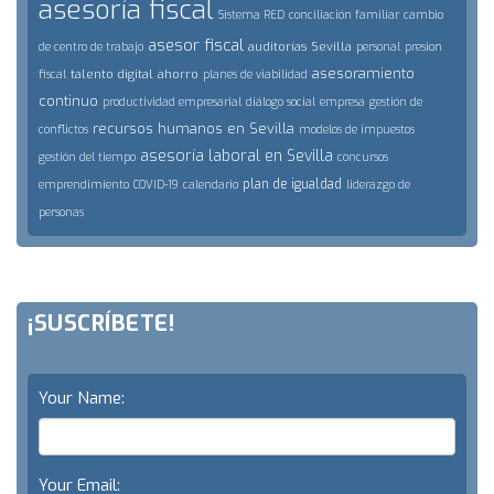
asesoría fiscal
Sistema RED
conciliación familiar
cambio
asesor fiscal
auditorías
Sevilla
de centro de trabajo
personal
presion
asesoramiento
talento digital
ahorro
fiscal
planes de viabilidad
continuo
productividad empresarial
diálogo social
empresa
gestión de
recursos humanos en Sevilla
conflictos
modelos de impuestos
asesoría laboral en Sevilla
gestión del tiempo
concursos
plan de igualdad
emprendimiento
COVID-19
calendario
liderazgo de
personas
¡SUSCRÍBETE!
Your Name:
Your Email: