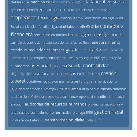
asesoría laboral en Sevilla
cambios
del talento
bienestar laboral
gestión de emociones
gestión del tiempo
crisis de empresa
empleados
tecnología
cambio
rentabilidad financiera
Seguridad
asesoría contable y
igualdad laboral
Social
conciliación familiar
financiera
tecnología en las gestiones
comunicación interna
asesoramiento
cambio de centro de trabajo
vacaciones
esfuerzo fiscal
gestión contable
continuo
reducción de jornada
comunicación
autocontrol
gestión para
interna en una empresa
requisitos legales ERE
contabilidad
asesoría fiscal en Sevilla
autónomos
gestión
asesoría de empresas
digitalización
emitir facturas
laboral
objetivos
talento digital
registro de salarios
amortizaciones
igualdad
adaptación
prorroga ERTE septiembre
despido disciplinario
síntomas
conciliación
auditoría laboral
de depresión
eficiencia
intraemprendedor
auditorías de recursos humanos
selección
provisiones
vacaciones y
gestión fiscal
cumplimiento normativa
erte
acuerdo
prorroga ERTE
transformación digital
ahorro
productividad
calendario