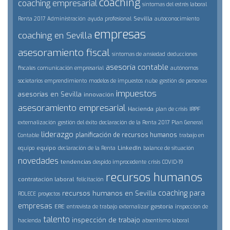
coaching
coaching empresarial
síntomas del estrés laboral
Sevilla
Renta 2017
Administración
ayuda profesional
autoconocimiento
empresas
coaching en Sevilla
asesoramiento fiscal
síntomas de ansiedad
deducciones
asesoría contable
fiscales
comunicación empresarial
autónomos
societarios
emprendimiento
modelos de impuestos
nube
gestión de personas
impuestos
asesorías en Sevilla
innovación
asesoramiento empresarial
Hacienda
IRPF
plan de crisis
externalización
gestión del éxito
declaración de la Renta 2017
Plan General
liderazgo
planificación de recursos humanos
Contable
trabajo en
equipo
LinkedIn
equipo
declaración de la Renta
balance de situación
novedades
tendencias
despido improcedente
crisis
COVID-19
recursos humanos
contratación laboral
felicitación
coaching para
recursos humanos en Sevilla
ROLECE
proyectos
empresas
ERE
gestoría
entrevista de trabajo
externalizar
inspeccion de
talento
inspección de trabajo
hacienda
absentismo laboral