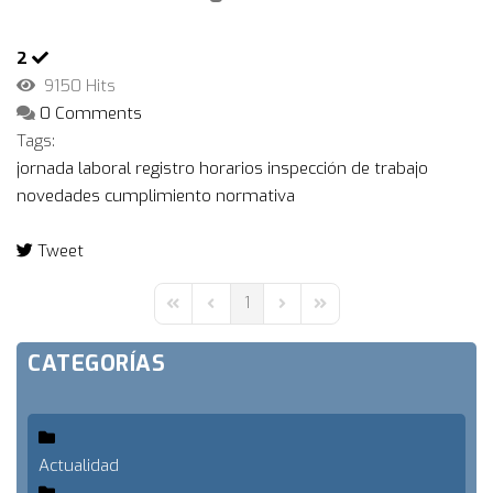
2
9150 Hits
0 Comments
Tags:
jornada laboral
registro horarios
inspección de trabajo
novedades
cumplimiento normativa
Tweet
pinterest
1
First Page
Previous Page
Next Page
Last Page
CATEGORÍAS
Actualidad