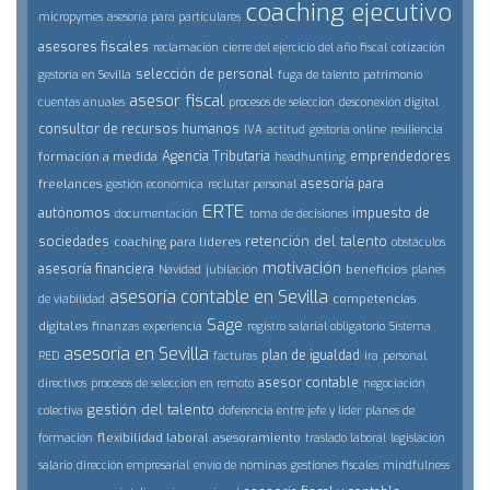
coaching ejecutivo
micropymes
asesoría para particulares
asesores fiscales
reclamación
cierre del ejercicio del año fiscal
cotización
selección de personal
gestoría en Sevilla
fuga de talento
patrimonio
asesor fiscal
cuentas anuales
procesos de seleccion
desconexión digital
consultor de recursos humanos
IVA
actitud
gestoría online
resiliencia
Agencia Tributaria
emprendedores
formación a medida
headhunting
asesoría para
freelances
gestión económica
reclutar personal
ERTE
autónomos
impuesto de
documentación
toma de decisiones
retención del talento
sociedades
coaching para líderes
obstáculos
motivación
asesoría financiera
beneficios
Navidad
jubilación
planes
asesoría contable en Sevilla
competencias
de viabilidad
Sage
digitales
finanzas
experiencia
registro salarial obligatorio
Sistema
asesoría en Sevilla
plan de igualdad
RED
facturas
ira
personal
asesor contable
directivos
procesos de seleccion en remoto
negociación
gestión del talento
colectiva
doferencia entre jefe y lider
planes de
flexibilidad laboral
asesoramiento
formación
traslado laboral
legislación
salario
dirección empresarial
envío de nóminas
gestiones fiscales
mindfulness