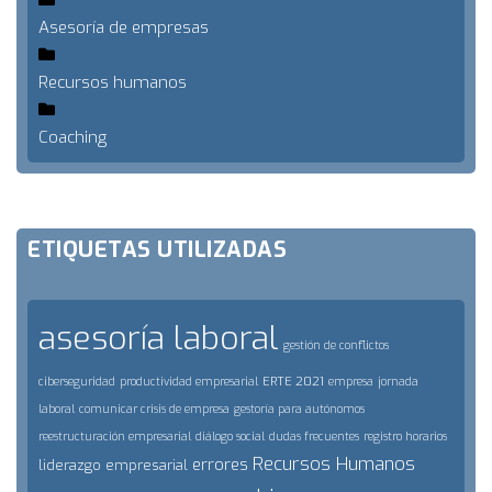
Asesoría de empresas
Recursos humanos
Coaching
ETIQUETAS UTILIZADAS
asesoría laboral
gestión de conflictos
ERTE 2021
ciberseguridad
productividad empresarial
empresa
jornada
laboral
comunicar crisis de empresa
gestoría para autónomos
reestructuración empresarial
diálogo social
dudas frecuentes
registro horarios
Recursos Humanos
errores
liderazgo empresarial