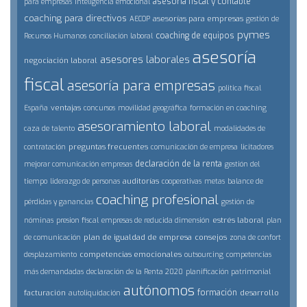
asesoría fiscal y contable
para empresas
inteligencia emocional
coaching para directivos
asesorías para empresas
AECOP
gestión de
pymes
coaching de equipos
Recursos Humanos
conciliación laboral
asesoría
asesores laborales
negociación laboral
fiscal
asesoría para empresas
politica fiscal
ventajas
España
concursos
movilidad geográfica
formación en coaching
asesoramiento laboral
caza de talento
modalidades de
preguntas frecuentes
contratación
comunicación de empresa
licitadores
declaración de la renta
mejorar comunicación empresas
gestión del
auditorías
tiempo
liderazgo de personas
cooperativas
metas
balance de
coaching profesional
pérdidas y ganancias
gestión de
estrés laboral
nóminas
presion fiscal
empresas de reducida dimensión
plan
plan de igualdad de empresa
consejos
de comunicación
zona de confort
competencias emocionales
desplazamiento
outsourcing
competencias
más demandadas
declaración de la Renta 2020
planificación patrimonial
autónomos
formación
facturación
desarrollo
autoliquidación