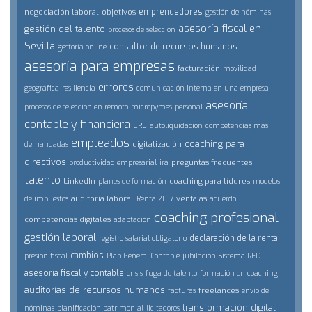
emprendedores
negociación laboral
objetivos
gestión de nóminas
asesoría fiscal en
gestión del talento
procesos de seleccion
Sevilla
consultor de recursos humanos
gestoría online
asesoría para empresas
facturación
movilidad
errores
geográfica
resiliencia
comunicación interna en una empresa
asesoría
procesos de seleccion en remoto
micropymes
personal
contable y financiera
ERE
autoliquidación
competencias más
empleados
coaching para
digitalización
demandadas
directivos
preguntas frecuentes
productividad empresarial
ira
talento
LinkedIn
coaching para líderes
planes de formación
modelos
auditoría laboral
ventajas
de impuestos
Renta 2017
acuerdo
coaching profesional
competencias digitales
adaptación
gestión laboral
declaración de la renta
registro salarial obligatorio
cambios
presion fiscal
Plan General Contable
jubilación
Sistema RED
asesoría fiscal y contable
crisis
fuga de talento
formación en coaching
auditorías de recursos humanos
freelances
facturas
envío de
transformación digital
nóminas
planificación patrimonial
licitadores