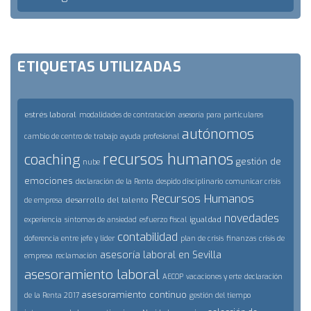
ETIQUETAS UTILIZADAS
estrés laboral
modalidades de contratación
asesoría para particulares
autónomos
cambio de centro de trabajo
ayuda profesional
recursos humanos
coaching
gestión de
nube
emociones
declaración de la Renta
despido disciplinario
comunicar crisis
Recursos Humanos
desarrollo del talento
de empresa
novedades
igualdad
experiencia
síntomas de ansiedad
esfuerzo fiscal
contabilidad
doferencia entre jefe y lider
plan de crisis
finanzas
crisis de
asesoría laboral en Sevilla
empresa
reclamación
asesoramiento laboral
AECOP
vacaciones y erte
declaración
asesoramiento continuo
de la Renta 2017
gestión del tiempo