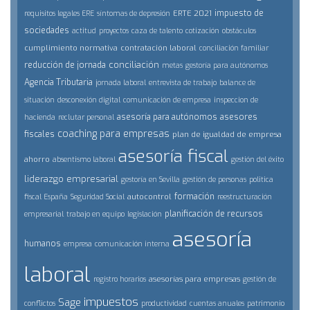
impuesto de
ERTE 2021
requisitos legales ERE
síntomas de depresión
sociedades
actitud
proyectos
caza de talento
cotización
obstáculos
cumplimiento normativa
contratación laboral
conciliación familiar
conciliación
reducción de jornada
metas
gestoría para autónomos
Agencia Tributaria
jornada laboral
entrevista de trabajo
balance de
situación
desconexión digital
comunicación de empresa
inspeccion de
asesoría para autónomos
asesores
hacienda
reclutar personal
coaching para empresas
fiscales
plan de igualdad de empresa
asesoría fiscal
ahorro
absentismo laboral
gestión del éxito
liderazgo empresarial
gestoría en Sevilla
gestión de personas
politica
formación
autocontrol
fiscal España
Seguridad Social
reestructuración
planificación de recursos
empresarial
trabajo en equipo
legislación
asesoría
humanos
empresa
comunicación interna
laboral
asesorías para empresas
registro horarios
gestión de
impuestos
Sage
conflictos
productividad
cuentas anuales
patrimonio