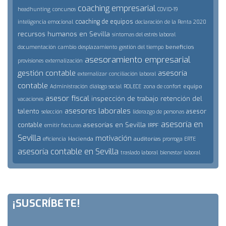
coaching empresarial
headhunting
concursos
COVID-19
coaching de equipos
inteligencia emocional
declaración de la Renta 2020
recursos humanos en Sevilla
síntomas del estrés laboral
beneficios
documentación
cambio
desplazamiento
gestión del tiempo
asesoramiento empresarial
provisiones
externalización
gestión contable
asesoría
externalizar
conciliación laboral
contable
equipo
Administración
diálogo social
ROLECE
zona de confort
asesor fiscal
inspección de trabajo
retención del
vacaciones
asesores laborales
talento
asesor
selección
liderazgo de personas
asesoría en
asesorías en Sevilla
contable
IRPF
emitir facturas
Sevilla
motivación
Hacienda
auditorías
eficiencia
prorroga ERTE
asesoría contable en Sevilla
traslado laboral
bienestar laboral
¡SUSCRÍBETE!