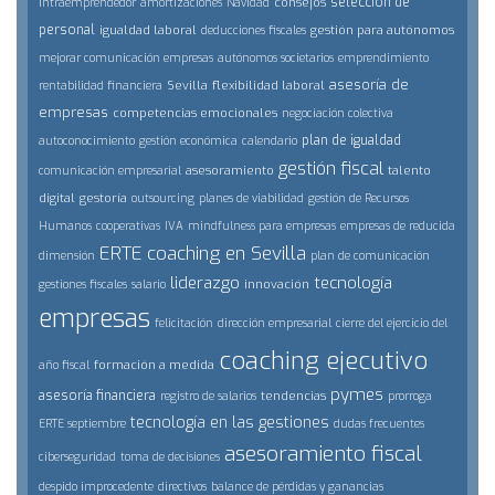
selección de
consejos
intraemprendedor
amortizaciones
Navidad
personal
igualdad laboral
gestión para autónomos
deducciones fiscales
mejorar comunicación empresas
autónomos societarios
emprendimiento
asesoría de
Sevilla
flexibilidad laboral
rentabilidad financiera
empresas
competencias emocionales
negociación colectiva
plan de igualdad
autoconocimiento
gestión económica
calendario
gestión fiscal
asesoramiento
talento
comunicación empresarial
digital
gestoría
outsourcing
planes de viabilidad
gestión de Recursos
Humanos
cooperativas
IVA
mindfulness para empresas
empresas de reducida
ERTE
coaching en Sevilla
dimensión
plan de comunicación
liderazgo
tecnología
innovación
gestiones fiscales
salario
empresas
felicitación
dirección empresarial
cierre del ejercicio del
coaching ejecutivo
formación a medida
año fiscal
pymes
asesoría financiera
tendencias
registro de salarios
prorroga
tecnología en las gestiones
ERTE septiembre
dudas frecuentes
asesoramiento fiscal
ciberseguridad
toma de decisiones
despido improcedente
directivos
balance de pérdidas y ganancias