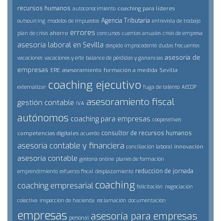
recursos humanos
coaching para líderes
autoconocimiento
Agencia Tributaria
outsourcing
modelos de impuestos
entrevista de trabajo
errores
ahorro
plan de crisis
concursos
cuentas anuales
crisis de empresa
asesoría laboral en Sevilla
despido improcedente
dudas frecuentes
asesoría de
vacaciones
vacaciones y erte
balance de pérdidas y ganancias
empresas
ERE
asesoramiento
formación a medida
Sevilla
coaching ejecutivo
externalizar
fuga de talento
AECOP
asesoramiento fiscal
gestión contable
IVA
autónomos
coaching para empresas
cooperativas
consultor de recursos humanos
competencias digitales
acuerdo
asesoría contable y financiera
innovación
conciliación laboral
asesoría contable
gestoría online
planes de formación
reducción de jornada
emprendimiento
esfuerzo fiscal
desplazamiento
coaching
coaching empresarial
felicitación
negociación
colectiva
inspeccion de hacienda
reclamación
documentación
empresas
asesoría para empresas
personal