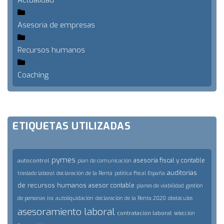
Actualidad
Asesoría de empresas
Recursos humanos
Coaching
ETIQUETAS UTILIZADAS
pymes
asesoría fiscal y contable
autocontrol
plan de comunicación
auditorías
traslado laboral
declaración de la Renta
politica fiscal España
de recursos humanos
asesor contable
planes de viabilidad
gestión
de personas
ira
autoliquidación
declaración de la Renta 2020
obstáculos
asesoramiento laboral
contratación laboral
selección