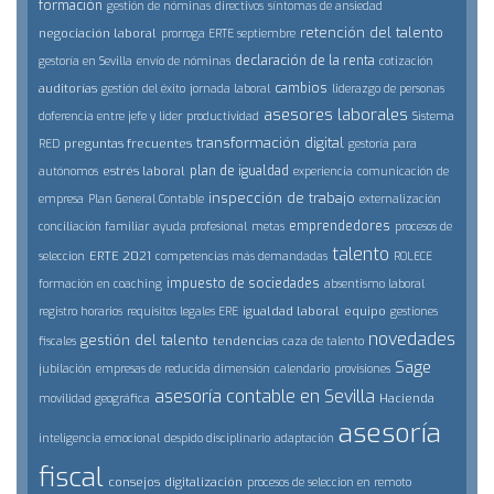
formación
gestión de nóminas
directivos
síntomas de ansiedad
retención del talento
negociación laboral
prorroga ERTE septiembre
declaración de la renta
gestoría en Sevilla
envío de nóminas
cotización
cambios
auditorías
gestión del éxito
jornada laboral
liderazgo de personas
asesores laborales
doferencia entre jefe y lider
productividad
Sistema
transformación digital
preguntas frecuentes
RED
gestoría para
plan de igualdad
estrés laboral
autónomos
experiencia
comunicación de
inspección de trabajo
empresa
Plan General Contable
externalización
emprendedores
conciliación familiar
ayuda profesional
metas
procesos de
talento
ERTE 2021
seleccion
competencias más demandadas
ROLECE
impuesto de sociedades
formación en coaching
absentismo laboral
igualdad laboral
equipo
registro horarios
requisitos legales ERE
gestiones
novedades
gestión del talento
tendencias
fiscales
caza de talento
Sage
jubilación
empresas de reducida dimensión
calendario
provisiones
asesoría contable en Sevilla
Hacienda
movilidad geográfica
asesoría
inteligencia emocional
despido disciplinario
adaptación
fiscal
consejos
digitalización
procesos de seleccion en remoto