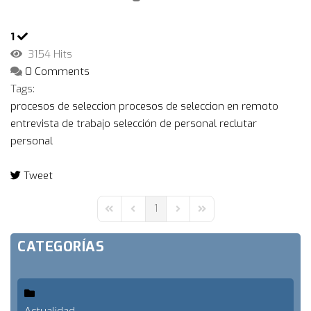
1
3154 Hits
0 Comments
Tags:
procesos de seleccion
procesos de seleccion en remoto
entrevista de trabajo
selección de personal
reclutar
personal
Tweet
pinterest
1
First Page
Previous Page
Next Page
Last Page
CATEGORÍAS