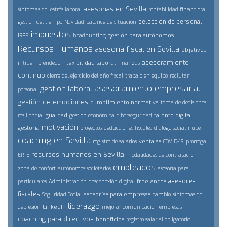
asesorías en Sevilla
síntomas del estrés laboral
rentabilidad financiera
selección de personal
gestión del tiempo
Navidad
balance de situación
impuestos
IRPF
gestión para autónomos
headhunting
Recursos Humanos
asesoría fiscal en Sevilla
objetivos
asesoramiento
flexibilidad laboral
intraemprendedor
finanzas
continuo
cierre del ejercicio del año fiscal
trabajo en equipo
reclutar
asesoramiento empresarial
gestión laboral
personal
gestión de emociones
cumplimiento normativa
toma de decisiones
igualdad
talento digital
resiliencia
gestión económica
ciberseguridad
motivación
gestoría
proyectos
deducciones fiscales
diálogo social
nube
coaching en Sevilla
ventajas
registro de salarios
COVID-19
prorroga
recursos humanos en Sevilla
ERTE
modalidades de contratación
empleados
zona de confort
autónomos societarios
asesoría para
asesores
freelances
particulares
Administración
desconexión digital
fiscales
asesorías para empresas
Seguridad Social
cambio
síntomas de
liderazgo
LinkedIn
depresión
mejorar comunicación empresas
coaching para directivos
beneficios
registro salarial obligatorio