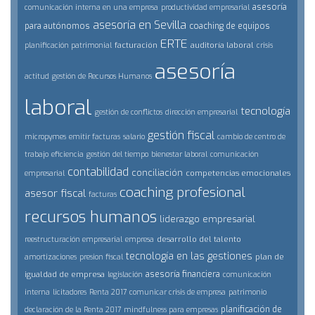
asesoría
comunicación interna en una empresa
productividad empresarial
asesoría en Sevilla
para autónomos
coaching de equipos
ERTE
facturación
auditoría laboral
planificación patrimonial
crisis
asesoría
actitud
gestión de Recursos Humanos
laboral
tecnología
gestión de conflictos
dirección empresarial
gestión fiscal
micropymes
emitir facturas
salario
cambio de centro de
trabajo
eficiencia
gestión del tiempo
bienestar laboral
comunicación
contabilidad
conciliación
competencias emocionales
empresarial
coaching profesional
asesor fiscal
facturas
recursos humanos
liderazgo empresarial
desarrollo del talento
reestructuración empresarial
empresa
tecnología en las gestiones
plan de
amortizaciones
presion fiscal
asesoría financiera
igualdad de empresa
legislación
comunicación
interna
licitadores
Renta 2017
comunicar crisis de empresa
patrimonio
planificación de
declaración de la Renta 2017
mindfulness para empresas