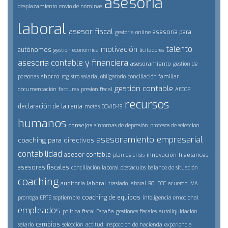
asesoría
desplazamiento
envío de nóminas
laboral
asesor fiscal
asesoría para
gestoría online
talento
motivación
autónomos
gestión económica
licitadores
asesoría contable y financiera
asesoramiento
gestión de
ahorro
personas
registro salarial obligatorio
conciliación familiar
gestión contable
documentación
facturas
presion fiscal
AECOP
recursos
declaración de la renta
metas
COVID-19
humanos
consejos
síntomas de depresión
procesos de seleccion
asesoramiento empresarial
coaching para directivos
contabilidad
asesor contable
innovación
freelances
plan de crisis
asesores fiscales
conciliación laboral
obstáculos
balance de situación
coaching
auditoría laboral
traslado laboral
ROLECE
acuerdo
IVA
coaching de equipos
prorroga ERTE septiembre
inteligencia emocional
empleados
politica fiscal España
gestiones fiscales
autoliquidación
cambios
salario
selección
actitud
inspeccion de hacienda
experiencia