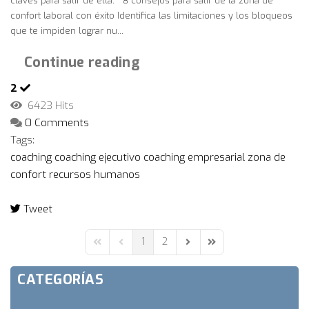
claves para salir de ella. 8 consejos para salir de la zona de
confort laboral con éxito Identifica las limitaciones y los bloqueos
que te impiden lograr nu...
Continue reading
2
6423 Hits
0 Comments
Tags:
coaching
coaching ejecutivo
coaching empresarial
zona de
confort
recursos humanos
Tweet
pinterest
1
2
First Page
Previous Page
Next Page
Last Page
CATEGORÍAS