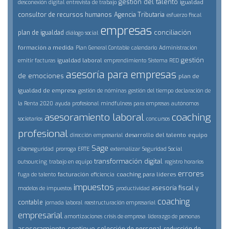
gestión del talento
igualdad
desconexión digital
entrevista de trabajo
consultor de recursos humanos
Agencia Tributaria
esfuerzo fiscal
empresas
conciliación
plan de igualdad
diálogo social
formación a medida
Plan General Contable
calendario
Administración
gestión
igualdad laboral
emitir facturas
emprendimiento
Sistema RED
asesoría para empresas
de emociones
plan de
igualdad de empresa
gestión de nóminas
gestión del tiempo
declaración de
la Renta 2020
ayuda profesional
mindfulness para empresas
autónomos
asesoramiento laboral
coaching
societarios
concursos
profesional
desarrollo del talento
equipo
dirección empresarial
Sage
ciberseguridad
prorroga ERTE
externalizar
Seguridad Social
transformación digital
outsourcing
trabajo en equipo
registro horarios
errores
facturación
coaching para líderes
fuga de talento
eficiencia
impuestos
asesoría fiscal y
modelos de impuestos
productividad
coaching
contable
jornada laboral
reestructuración empresarial
empresarial
amortizaciones
crisis de empresa
liderazgo de personas
asesoramiento continuo