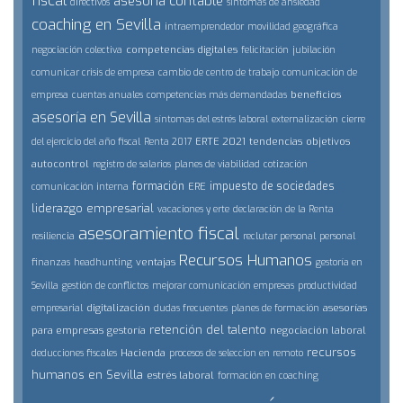
fiscal
asesoría contable
directivos
síntomas de ansiedad
coaching en Sevilla
intraemprendedor
movilidad geográfica
competencias digitales
negociación colectiva
felicitación
jubilación
comunicar crisis de empresa
cambio de centro de trabajo
comunicación de
beneficios
empresa
cuentas anuales
competencias más demandadas
asesoría en Sevilla
síntomas del estrés laboral
externalización
cierre
ERTE 2021
tendencias
objetivos
del ejercicio del año fiscal
Renta 2017
autocontrol
registro de salarios
planes de viabilidad
cotización
formación
impuesto de sociedades
ERE
comunicación interna
liderazgo empresarial
vacaciones y erte
declaración de la Renta
asesoramiento fiscal
resiliencia
reclutar personal
personal
Recursos Humanos
ventajas
finanzas
headhunting
gestoría en
Sevilla
gestión de conflictos
mejorar comunicación empresas
productividad
digitalización
asesorías
empresarial
dudas frecuentes
planes de formación
retención del talento
para empresas
gestoría
negociación laboral
recursos
Hacienda
deducciones fiscales
procesos de seleccion en remoto
humanos en Sevilla
estrés laboral
formación en coaching