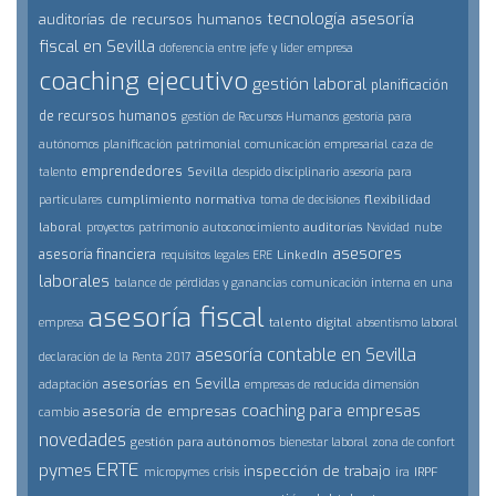
tecnología
asesoría
auditorías de recursos humanos
fiscal en Sevilla
doferencia entre jefe y lider
empresa
coaching ejecutivo
gestión laboral
planificación
de recursos humanos
gestión de Recursos Humanos
gestoría para
autónomos
planificación patrimonial
comunicación empresarial
caza de
emprendedores
Sevilla
talento
despido disciplinario
asesoría para
cumplimiento normativa
flexibilidad
particulares
toma de decisiones
laboral
auditorías
proyectos
patrimonio
autoconocimiento
Navidad
nube
asesores
asesoría financiera
LinkedIn
requisitos legales ERE
laborales
balance de pérdidas y ganancias
comunicación interna en una
asesoría fiscal
talento digital
empresa
absentismo laboral
asesoría contable en Sevilla
declaración de la Renta 2017
asesorías en Sevilla
adaptación
empresas de reducida dimensión
coaching para empresas
asesoría de empresas
cambio
novedades
gestión para autónomos
bienestar laboral
zona de confort
ERTE
pymes
inspección de trabajo
IRPF
micropymes
crisis
ira