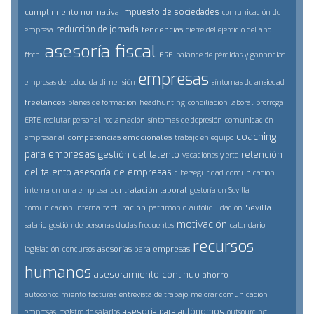
impuesto de sociedades
cumplimiento normativa
comunicación de
reducción de jornada
tendencias
empresa
cierre del ejercicio del año
asesoría fiscal
ERE
fiscal
balance de pérdidas y ganancias
empresas
empresas de reducida dimensión
síntomas de ansiedad
freelances
planes de formación
headhunting
conciliación laboral
prorroga
ERTE
reclutar personal
reclamación
síntomas de depresión
comunicación
coaching
competencias emocionales
empresarial
trabajo en equipo
para empresas
gestión del talento
retención
vacaciones y erte
del talento
asesoría de empresas
ciberseguridad
comunicación
contratación laboral
interna en una empresa
gestoría en Sevilla
facturación
Sevilla
comunicación interna
patrimonio
autoliquidación
motivación
salario
gestión de personas
dudas frecuentes
calendario
recursos
asesorías para empresas
legislación
concursos
humanos
asesoramiento continuo
ahorro
autoconocimiento
facturas
entrevista de trabajo
mejorar comunicación
asesoría para autónomos
empresas
registro de salarios
outsourcing