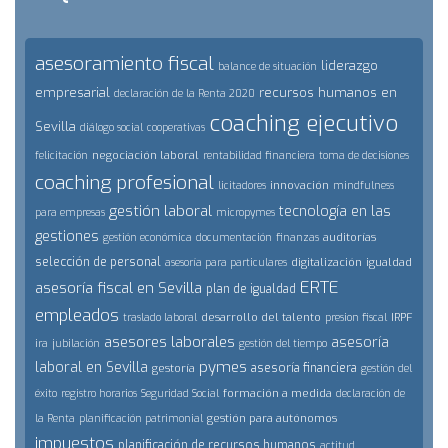
asesoramiento fiscal
liderazgo
balance de situación
empresarial
recursos humanos en
declaración de la Renta 2020
coaching ejecutivo
Sevilla
diálogo social
cooperativas
negociación laboral
felicitación
rentabilidad financiera
toma de decisiones
coaching profesional
innovación
licitadores
mindfulness
gestión laboral
tecnología en las
para empresas
micropymes
gestiones
auditorías
gestión económica
documentación
finanzas
selección de personal
digitalización
igualdad
asesoría para particulares
ERTE
asesoría fiscal en Sevilla
plan de igualdad
empleados
desarrollo del talento
IRPF
traslado laboral
presion fiscal
asesores laborales
asesoría
ira
jubilación
gestión del tiempo
pymes
laboral en Sevilla
asesoría financiera
gestoría
gestión del
formación a medida
éxito
registro horarios
Seguridad Social
declaración de
gestión para autónomos
la Renta
planificación patrimonial
impuestos
planificación de recursos humanos
actitud