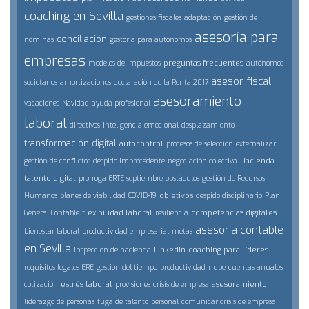
coaching en Sevilla
gestiones fiscales
adaptación
gestión de
asesoría para
conciliación
nóminas
gestoría para autónomos
empresas
preguntas frecuentes
modelos de impuestos
autónomos
asesor fiscal
societarios
amortizaciones
declaración de la Renta 2017
asesoramiento
vacaciones
Navidad
ayuda profesional
laboral
directivos
inteligencia emocional
desplazamiento
transformación digital
autocontrol
procesos de seleccion
externalizar
Hacienda
gestión de conflictos
despido improcedente
negociación colectiva
talento digital
prorroga ERTE septiembre
obstáculos
gestión de Recursos
objetivos
Humanos
planes de viabilidad
COVID-19
despido disciplinario
Plan
flexibilidad laboral
competencias digitales
General Contable
resiliencia
asesoría contable
bienestar laboral
productividad empresarial
metas
en Sevilla
LinkedIn
coaching para líderes
inspeccion de hacienda
requisitos legales ERE
gestión del tiempo
productividad
nube
cuentas anuales
estrés laboral
asesoramiento
cotización
provisiones
crisis de empresa
liderazgo de personas
fuga de talento
personal
comunicar crisis de empresa