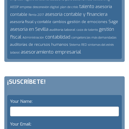
talento
asesoría
AECOP
empresa
desconexión digital
plan de crisis
asesoría contable y financiera
contable
Renta 2017
Sage
gestión de emociones
asesoría fiscal y contable
cambios
asesoría en Sevilla
gestión
auditoría laboral
caza de talento
fiscal
contabilidad
Administración
competencias más demandadas
auditorías de recursos humanos
Sistema RED
síntomas del estrés
asesoramiento empresarial
laboral
¡SUSCRÍBETE!
Your Name:
Your Email: