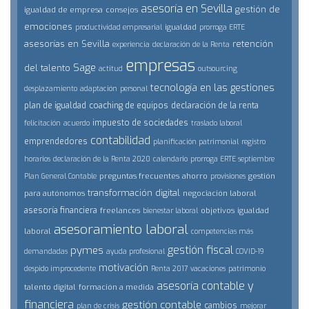
asesoría en Sevilla
gestión de
igualdad de empresa
consejos
emociones
igualdad
productividad empresarial
prorroga ERTE
asesorías en Sevilla
retención
experiencia
declaración de la Renta
empresas
Sage
del talento
actitud
outsourcing
tecnología en las gestiones
desplazamiento
adaptación
personal
plan de igualdad
coaching de equipos
declaración de la renta
impuesto de sociedades
felicitación
acuerdo
traslado laboral
contabilidad
emprendedores
planificación patrimonial
registro
horarios
declaración de la Renta 2020
calendario
prorroga ERTE septiembre
preguntas frecuentes
ahorro
gestión
Plan General Contable
provisiones
transformación digital
para autónomos
negociación laboral
asesoría financiera
freelances
objetivos
igualdad
bienestar laboral
asesoramiento laboral
laboral
competencias más
gestión fiscal
pymes
demandadas
ayuda profesional
COVID-19
motivación
despido improcedente
Renta 2017
vacaciones
patrimonio
asesoría contable y
talento digital
formación a medida
financiera
gestión contable
cambios
plan de crisis
mejorar