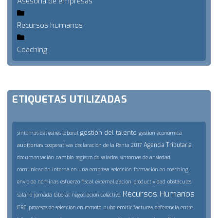
Asesoría de empresas
Recursos humanos
Coaching
ETIQUETAS UTILIZADAS
gestión del talento
síntomas del estrés laboral
gestión económica
Agencia Tributaria
auditorías
cooperativas
declaración de la Renta 2017
documentación
cambio
registro de salarios
síntomas de ansiedad
comunicación interna en una empresa
selección
formación en coaching
envío de nóminas
esfuerzo fiscal
externalización
productividad
obstáculos
Recursos Humanos
salario
jornada laboral
negociación colectiva
ERE
procesos de seleccion en remoto
nube
emitir facturas
doferencia entre