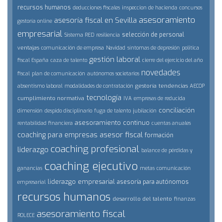
recursos humanos
deducciones fiscales
inspeccion de hacienda
concursos
asesoramiento
asesoría fiscal en Sevilla
gestoría online
empresarial
selección de personal
Sistema RED
resiliencia
ventajas
comunicación de empresa
Navidad
síntomas de depresión
politica
gestión laboral
fiscal España
caza de talento
cierre del ejercicio del año
novedades
fiscal
plan de comunicación
autónomos societarios
gestoría
tendencias
absentismo laboral
modalidades de contratación
AECOP
tecnología
cumplimiento normativa
IVA
empresas de reducida
conciliación
dimensión
despido disciplinario
fuga de talento
jubilación
asesoramiento continuo
rentabilidad financiera
cuentas anuales
asesor fiscal
coaching para empresas
formación
coaching profesional
liderazgo
balance de pérdidas y
coaching ejecutivo
ganancias
metas
comunicación
liderazgo empresarial
asesoría para autónomos
empresarial
recursos humanos
desarrollo del talento
finanzas
asesoramiento fiscal
ROLECE