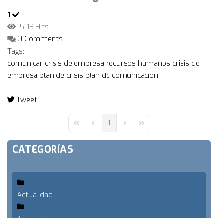
1
5113 Hits
0 Comments
Tags:
comunicar crisis de empresa
recursos humanos
crisis de
empresa
plan de crisis
plan de comunicación
Tweet
pinterest
1
First Page
Previous Page
Next Page
Last Page
CATEGORÍAS
Actualidad