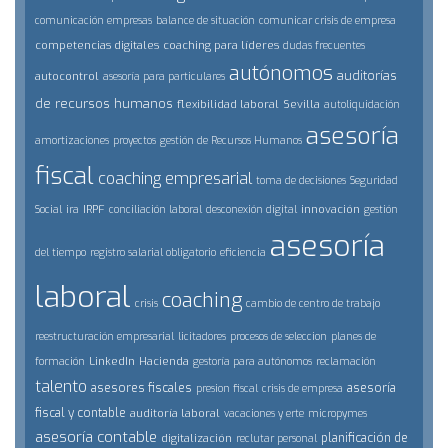
comunicación empresas
balance de situación
comunicar crisis de empresa
competencias digitales
coaching para líderes
dudas frecuentes
autónomos
auditorías
autocontrol
asesoría para particulares
de recursos humanos
flexibilidad laboral
Sevilla
autoliquidación
asesoría
amortizaciones
proyectos
gestión de Recursos Humanos
fiscal
coaching empresarial
toma de decisiones
Seguridad
IRPF
innovación
Social
ira
conciliación laboral
desconexión digital
gestión
asesoría
del tiempo
registro salarial obligatorio
eficiencia
laboral
coaching
crisis
cambio de centro de trabajo
reestructuración empresarial
licitadores
procesos de seleccion
planes de
LinkedIn
Hacienda
formación
gestoría para autónomos
reclamación
talento
asesores fiscales
asesoría
presion fiscal
crisis de empresa
fiscal y contable
auditoría laboral
vacaciones y erte
micropymes
asesoría contable
planificación de
digitalización
reclutar personal