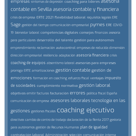
asesoría
empresas
coaching para líderes
síntomas de depresión
contable en Sevilla
asesoría contable y financiera
ERTE 2021
flexibilidad laboral
crisis de empresa
requisitos legales ERE
Sage
pymes
ERE
gestión del tiempo
comunicación empresarial
COVID-
competencias digitales
consejos
19
bienestar laboral
finanzas
asesoría
desarrollo del talento
gestión para autónomos
para particulares
autocontrol
emprendimiento
reclamación
empresas de reducida dimensión
asesoría financiera
dirección empresarial
resiliencia
adaptación
crisis
coaching de equipos
asesorías para empresas
absentismo laboral
gestión contable
gestión de
prorroga ERTE
amortizaciones
emociones
impuesto
ventajas
formación en coaching
esfuerzo fiscal
gestión laboral
de sociedades
cumplimiento normativa
errores
objetivos
facturación
emitir facturas
politica fiscal España
asesores laborales
tecnología en las
comunicación de empresa
coaching ejecutivo
gestiones
gestiones fiscales
directivos
cambio de centro de trabajo
declaración de la Renta 2017
gestoría
plan de igualdad
para autónomos
gestión de Recursos Humanos
contratación laboral
Administración
selección
comunicación interna