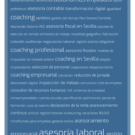
asesoramiento
beneficios
ayuda
asesoría contable
transformación digital
igualdad
profesional
coaching
cambios
gestión del tiempo
Plan General Contable
asesoría fiscal en Sevilla
Hacienda
Sistema RED
procesos de
seleccion en remoto
entrevista de trabajo
movilidad geográfica
felicitación
LinkedIn
auditorías
negociación laboral
registro salarial obligatorio
coaching profesional
asesores fiscales
modelos de
coaching en Sevilla
impuestos
ira
traslado laboral
despido
selección de personal
improcedente
cooperativas
desplazamiento
coaching empresarial
reducción de jornada
cotización
inspección de trabajo
desconexión digital
comunicar crisis de empresa
consultor de recursos humanos
IVA
síntomas de ansiedad
intraemprendedor
cuentas anuales
planificación patrimonial
planes de
asesoramiento
declaración de la renta
formación
caza de talento
continuo
actitud
registro horarios
outsourcing
vacaciones
ROLECE
asesoramiento
mindfulness para empresas
gestoría online
asesoría laboral
empresarial
gestión