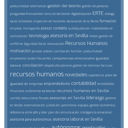
gestión del talento
productividad
externalizar
gestión de personas
ERTE
preguntas frecuentes
digitalización
toma de decisiones
diálogo
formación
social
licitadores
inspeccion de hacienda
declaración de la Renta
asesor contable
empresa
micropymes
autoliquidación
modalidades de
asesoría en Sevilla
tecnología
contratación
metas
gestión de
Recursos Humanos
innovación
conflictos
Seguridad Social
motivación
jornada laboral
conciliación familiar
productividad
competencias emocionales
igualdad
empresarial
dudas frecuentes
conciliación
laboral
despido disciplinario
gestión de nóminas
facturas
recursos humanos
novedades
plan de
experiencia
contabilidad
emprendedores
igualdad de empresa
rentabilidad
recursos humanos en Sevilla
financiera
autónomos societarios
liderazgo
asesorías en Sevilla
cambio
deducciones fiscales
gestoría
equipo
en Sevilla
externalización
jubilación
patrimonio
gestión económica
doferencia entre jefe y lider
plan de comunicación
inteligencia emocional
asesoría laboral en Sevilla
asesoría para autónomos
autónomos
empleados