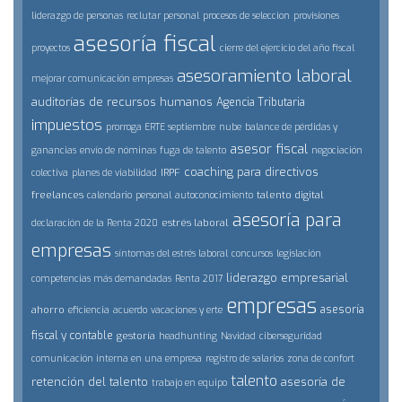
liderazgo de personas
reclutar personal
procesos de seleccion
provisiones
asesoría fiscal
proyectos
cierre del ejercicio del año fiscal
asesoramiento laboral
mejorar comunicación empresas
auditorías de recursos humanos
Agencia Tributaria
impuestos
prorroga ERTE septiembre
nube
balance de pérdidas y
asesor fiscal
ganancias
envío de nóminas
fuga de talento
negociación
coaching para directivos
IRPF
colectiva
planes de viabilidad
freelances
talento digital
calendario
personal
autoconocimiento
asesoría para
estrés laboral
declaración de la Renta 2020
empresas
síntomas del estrés laboral
concursos
legislación
liderazgo empresarial
competencias más demandadas
Renta 2017
empresas
asesoría
ahorro
eficiencia
acuerdo
vacaciones y erte
fiscal y contable
gestoría
headhunting
Navidad
ciberseguridad
comunicación interna en una empresa
registro de salarios
zona de confort
talento
retención del talento
asesoría de
trabajo en equipo