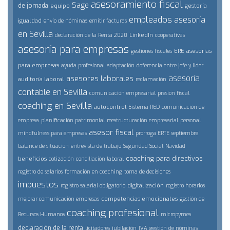
asesoramiento fiscal
Sage
de jornada
equipo
gestoría
empleados
asesoría
igualdad
envío de nóminas
emitir facturas
en Sevilla
LinkedIn
declaración de la Renta 2020
cooperativas
asesoría para empresas
ERE
asesorías
gestiones fiscales
para empresas
ayuda profesional
adaptación
doferencia entre jefe y lider
asesoría
asesores laborales
auditoría laboral
reclamación
contable en Sevilla
comunicación empresarial
presion fiscal
coaching en Sevilla
autocontrol
Sistema RED
comunicación de
empresa
planificación patrimonial
reestructuración empresarial
personal
asesor fiscal
mindfulness para empresas
prorroga ERTE septiembre
balance de situación
entrevista de trabajo
Seguridad Social
Navidad
coaching para directivos
beneficios
cotización
conciliación laboral
registro de salarios
formación en coaching
toma de decisiones
impuestos
digitalización
registro salarial obligatorio
registro horarios
competencias emocionales
mejorar comunicación empresas
gestión de
coaching profesional
Recursos Humanos
micropymes
declaración de la renta
licitadores
jubilación
IVA
gestión de nóminas