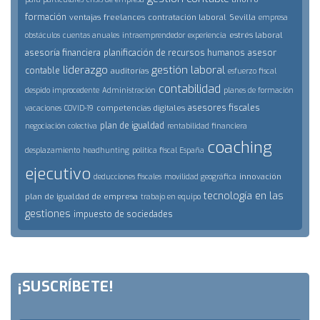
formación
ventajas
freelances
contratación laboral
Sevilla
empresa
estrés laboral
obstáculos
cuentas anuales
intraemprendedor
experiencia
asesoría financiera
planificación de recursos humanos
asesor
liderazgo
gestión laboral
contable
auditorías
esfuerzo fiscal
contabilidad
despido improcedente
Administración
planes de formación
asesores fiscales
competencias digitales
vacaciones
COVID-19
plan de igualdad
negociación colectiva
rentabilidad financiera
coaching
desplazamiento
headhunting
politica fiscal España
ejecutivo
innovación
deducciones fiscales
movilidad geográfica
tecnología en las
plan de igualdad de empresa
trabajo en equipo
gestiones
impuesto de sociedades
¡SUSCRÍBETE!