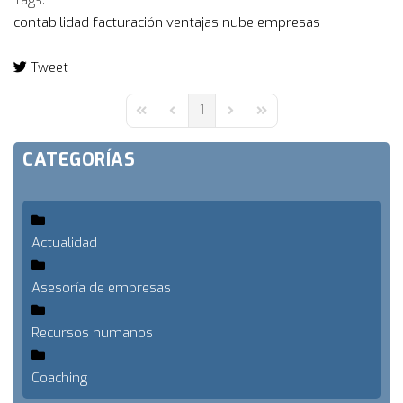
Tags:
contabilidad
facturación
ventajas
nube
empresas
Tweet
pinterest
1
First Page
Previous Page
Next Page
Last Page
CATEGORÍAS
Actualidad
Asesoría de empresas
Recursos humanos
Coaching