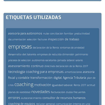
ETIQUETAS UTILIZADAS
asesoría para autónomos
nube
conciliación familiar
productividad
inspección de trabajo
documentación
selección
facturas
empresas
declaración de la Renta
síntomas de ansiedad
desarrollo del talento
empresas de reducida dimensión
patrimonio
procesos de seleccion
autónomos societarios
jornada laboral
salario
asesoramiento continuo
directivos
declaración de la Renta 2017
tecnología
coaching para empresas
asesoría
amortizaciones
transformación digital
fiscal y contable
Agencia Tributaria
plan de
coaching
motivación
igualdad laboral
crisis
Renta 2017
actitud
novedades
facturación
planes de viabilidad
dudas frecuentes
errores
consultor de recursos humanos
autoconocimiento
coaching de equipos
reclutar personal
comunicación interna en una