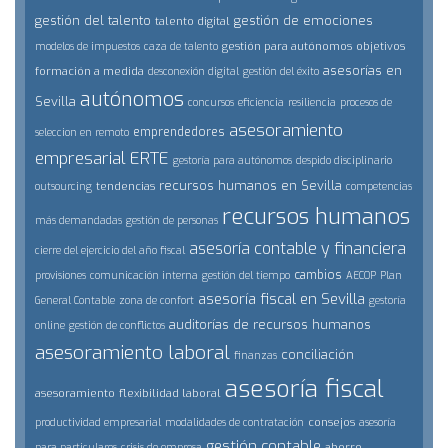
gestión del talento
gestión de emociones
talento digital
gestión para autónomos
objetivos
modelos de impuestos
caza de talento
asesorías en
formación a medida
desconexión digital
gestión del éxito
autónomos
Sevilla
concursos
eficiencia
resiliencia
procesos de
asesoramiento
emprendedores
seleccion en remoto
empresarial
ERTE
gestoría para autónomos
despido disciplinario
recursos humanos en Sevilla
tendencias
outsourcing
competencias
recursos humanos
más demandadas
gestión de personas
asesoría contable y financiera
cierre del ejercicio del año fiscal
cambios
provisiones
comunicación interna
gestión del tiempo
AECOP
Plan
asesoría fiscal en Sevilla
General Contable
zona de confort
gestoría
auditorías de recursos humanos
online
gestión de conflictos
asesoramiento laboral
conciliación
finanzas
asesoría fiscal
asesoramiento
flexibilidad laboral
consejos
productividad empresarial
modalidades de contratación
asesoría
gestión contable
ahorro
para particulares
crisis de empresa