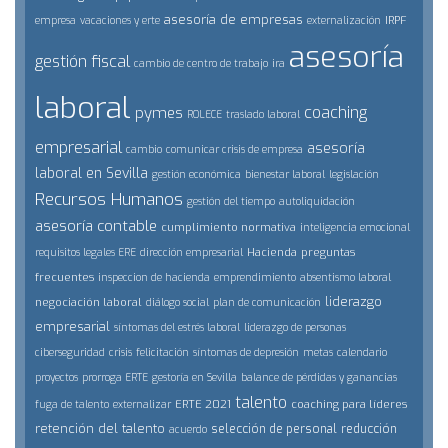
asesoría de empresas
IRPF
empresa
vacaciones y erte
externalización
asesoría
gestión fiscal
cambio de centro de trabajo
ira
laboral
coaching
pymes
ROLECE
traslado laboral
empresarial
asesoría
cambio
comunicar crisis de empresa
laboral en Sevilla
gestión económica
bienestar laboral
legislación
Recursos Humanos
gestión del tiempo
autoliquidación
asesoría contable
cumplimiento normativa
inteligencia emocional
Hacienda
preguntas
requisitos legales ERE
dirección empresarial
frecuentes
inspeccion de hacienda
emprendimiento
absentismo laboral
liderazgo
negociación laboral
diálogo social
plan de comunicación
empresarial
síntomas del estrés laboral
liderazgo de personas
ciberseguridad
crisis
felicitación
síntomas de depresión
metas
calendario
proyectos
prorroga ERTE
gestoría en Sevilla
balance de pérdidas y ganancias
talento
ERTE 2021
coaching para líderes
fuga de talento
externalizar
retención del talento
selección de personal
reducción
acuerdo