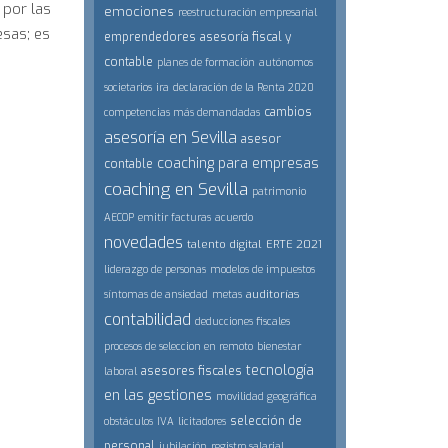
 por las
emociones
reestructuración empresarial
esas; es
emprendedores
asesoría fiscal y
contable
planes de formación
autónomos
societarios
ira
declaración de la Renta 2020
cambios
competencias más demandadas
asesoría en Sevilla
asesor
coaching para empresas
contable
coaching en Sevilla
patrimonio
AECOP
emitir facturas
acuerdo
novedades
talento digital
ERTE 2021
liderazgo de personas
modelos de impuestos
auditorías
síntomas de ansiedad
metas
contabilidad
deducciones fiscales
procesos de seleccion en remoto
bienestar
tecnología
asesores fiscales
laboral
en las gestiones
movilidad geográfica
selección de
obstáculos
IVA
licitadores
personal
jubilación
registro salarial