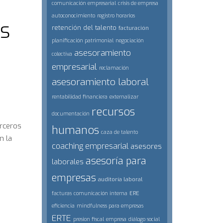
comunicación empresarial
crisis de empresa
autoconocimiento
registro horarios
ás
retención del talento
facturación
planificación patrimonial
negociación
asesoramiento
colectiva
empresarial
reclamación
asesoramiento laboral
rentabilidad financiera
externalizar
recursos
documentación
erceros
humanos
caza de talento
n la
coaching empresarial
asesores
asesoría para
laborales
empresas
auditoría laboral
ERE
facturas
comunicación interna
eficiencia
mindfulness para empresas
ERTE
presion fiscal
empresa
diálogo social