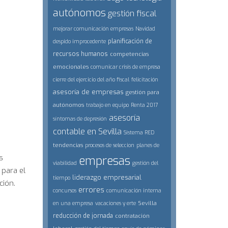
autónomos
gestión fiscal
mejorar comunicación empresas
Navidad
planificación de
despido improcedente
recursos humanos
competencias
emocionales
comunicar crisis de empresa
cierre del ejercicio del año fiscal
felicitación
asesoría de empresas
gestión para
autónomos
trabajo en equipo
Renta 2017
asesoría
síntomas de depresión
contable en Sevilla
Sistema RED
tendencias
procesos de seleccion
planes de
s
empresas
viabilidad
gestión del
 para el
liderazgo empresarial
tiempo
ución.
errores
concursos
comunicación interna
Sevilla
en una empresa
vacaciones y erte
reducción de jornada
contratación