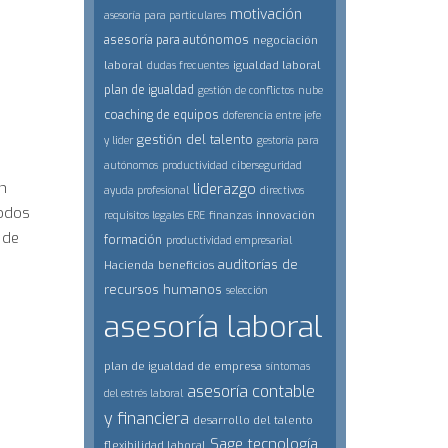
motivación
asesoría para particulares
asesoría para autónomos
negociación
laboral
igualdad laboral
dudas frecuentes
plan de igualdad
gestión de conflictos
nube
coaching de equipos
doferencia entre jefe
gestión del talento
y lider
gestoría para
autónomos
productividad
ciberseguridad
n
liderazgo
ayuda profesional
directivos
todos
innovación
requisitos legales ERE
finanzas
 de
formación
productividad empresarial
auditorías de
Hacienda
beneficios
recursos humanos
selección
asesoría laboral
plan de igualdad de empresa
síntomas
asesoría contable
del estrés laboral
y financiera
desarrollo del talento
Sage
tecnología
flexibilidad laboral