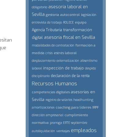
asesoría laboral en
obligatorio
Sevilla
gestoría
autocontrol
legislación
equipo
entrevista de trabajo
ROLECE
transformación
Agencia Tributaria
o
asesoría fiscal en Sevilla
digital
esitan
formación a
modalidades de contratación
que
medida
estrés laboral
crisis
desplazamiento
externalización
absentismo
inspección de trabajo
laboral
despido
declaración de la renta
disciplinario
Recursos Humanos
asesorías en
competencias digitales
Sevilla
registro de salarios
headhunting
coaching para líderes
IRPF
amortizaciones
cumplimiento
dirección empresarial
normativa
prorroga ERTE septiembre
empleados
ventajas
autoliquidación