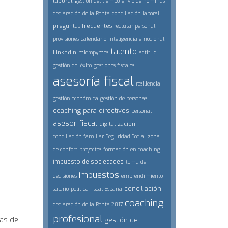
laboral
gestión del tiempo
envío de nóminas
declaración de la Renta
conciliación laboral
preguntas frecuentes
reclutar personal
provisiones
calendario
inteligencia emocional
talento
LinkedIn
micropymes
actitud
gestión del éxito
gestiones fiscales
asesoría fiscal
resiliencia
gestión económica
gestión de personas
coaching para directivos
personal
asesor fiscal
digitalización
conciliación familiar
Seguridad Social
zona
de confort
proyectos
formación en coaching
impuesto de sociedades
toma de
impuestos
decisiones
emprendimiento
conciliación
salario
politica fiscal España
coaching
declaración de la Renta 2017
profesional
nas de
gestión de