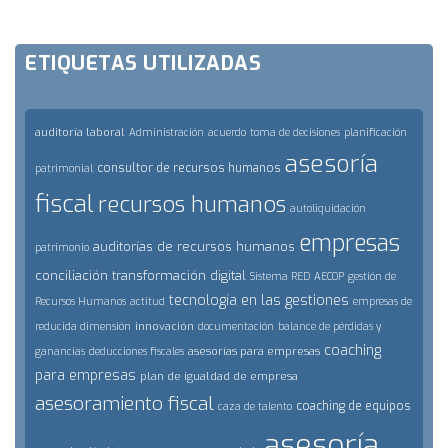
ETIQUETAS UTILIZADAS
auditoría laboral
Administración
acuerdo
toma de decisiones
planificación
asesoría
consultor de recursos humanos
patrimonial
fiscal
recursos humanos
autoliquidación
empresas
auditorías de recursos humanos
patrimonio
conciliación
transformación digital
Sistema RED
AECOP
gestión de
tecnología en las gestiones
Recursos Humanos
actitud
empresas de
innovación
reducida dimensión
documentación
balance de pérdidas y
coaching
asesorías para empresas
ganancias
deducciones fiscales
para empresas
plan de igualdad de empresa
asesoramiento fiscal
coaching de equipos
caza de talento
asesoría