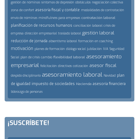
gestión de nóminas
síntomas de depresión
obstáculos
negociación colectiva
asesoría fiscal y contable
zona de confort
modalidades de contratación
contratación laboral
envío de nóminas
mindfulness para empresas
planificación de recursos humanos
conciliación laboral
crisis de
gestión laboral
empresa
dirección empresarial
traslado laboral
reducción de jornada
absentismo laboral
formación en coaching
motivación
planes de formación
diálogo social
jubilación
IVA
Seguridad
asesoramiento
flexibilidad laboral
Social
plan de crisis
cambio
empresarial
asesor fiscal
felicitación
directivos
cotización
asesoramiento laboral
plan
despido disciplinario
Navidad
de igualdad
impuesto de sociedades
asesoría financiera
Hacienda
liderazgo de personas
¡SUSCRÍBETE!