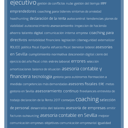
ejecutivo
IRPF
gestión de conflictos
nube
gestión del tiempo
emprendedores
coaching para líderes
síntomas de ansiedad
declaración de la renta
autocontrol
tendencias
headhunting
planes de
asesoramiento
viabilidad
autoconocimiento
inspeccion de hacienda
coaching para
ahorro
talento digital
comunicación interna
empresa
directivos
rentabilidad financiera
legislación
ciberseguridad
externalizar
asesorías
ROLECE
politica fiscal España
esfuerzo fiscal
bienestar laboral
en Sevilla
cumplimiento normativa
desconexión digital
cierre del
errores
estrés laboral
ejercicio del año fiscal
crisis
selección
asesoría contable y
amortizaciones
balance de situación
financiera
tecnología
formación a
gestoría para autónomos
asesores fiscales
medida
ERE
competencias más demandadas
metas
asesoramiento continuo
freelances
gestoría en Sevilla
entrevista de
coaching
selección
consejos
trabajo
declaración de la Renta 2017
asesoría de empresas
de personal
desarrollo del talento
emitir
asesoría contable en Sevilla
facturas
outsourcing
mejorar
objetivos
igualdad
comunicación empresas
comunicación empresarial