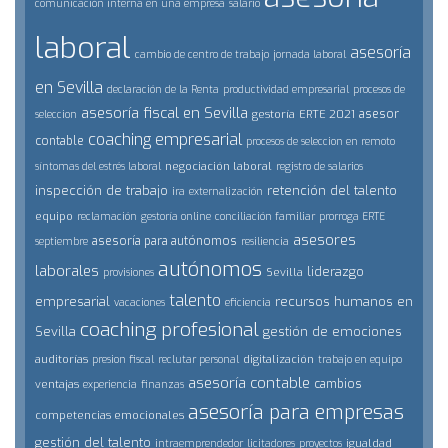
comunicación interna en una empresa
salario
laboral
asesoría
cambio de centro de trabajo
jornada laboral
en Sevilla
declaración de la Renta
productividad empresarial
procesos de
asesoría fiscal en Sevilla
asesor
gestoría
ERTE 2021
seleccion
coaching empresarial
contable
procesos de seleccion en remoto
negociación laboral
síntomas del estrés laboral
registro de salarios
inspección de trabajo
retención del talento
ira
externalización
equipo
reclamación
gestoría online
conciliación familiar
prorroga ERTE
asesores
asesoría para autónomos
septiembre
resiliencia
autónomos
laborales
liderazgo
Sevilla
provisiones
talento
empresarial
recursos humanos en
vacaciones
eficiencia
coaching profesional
Sevilla
gestión de emociones
auditorías
digitalización
presion fiscal
reclutar personal
trabajo en equipo
asesoría contable
cambios
ventajas
experiencia
finanzas
asesoría para empresas
competencias emocionales
gestión del talento
igualdad
intraemprendedor
licitadores
proyectos