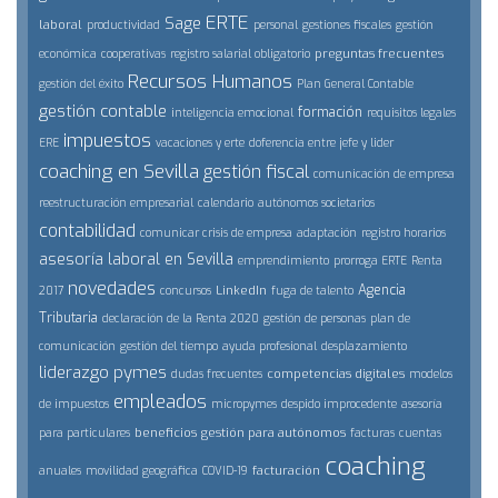
ERTE
Sage
laboral
productividad
personal
gestiones fiscales
gestión
preguntas frecuentes
económica
cooperativas
registro salarial obligatorio
Recursos Humanos
gestión del éxito
Plan General Contable
gestión contable
formación
inteligencia emocional
requisitos legales
impuestos
ERE
vacaciones y erte
doferencia entre jefe y lider
coaching en Sevilla
gestión fiscal
comunicación de empresa
reestructuración empresarial
calendario
autónomos societarios
contabilidad
comunicar crisis de empresa
adaptación
registro horarios
asesoría laboral en Sevilla
emprendimiento
prorroga ERTE
Renta
novedades
Agencia
LinkedIn
2017
concursos
fuga de talento
Tributaria
declaración de la Renta 2020
gestión de personas
plan de
comunicación
gestión del tiempo
ayuda profesional
desplazamiento
liderazgo
pymes
competencias digitales
dudas frecuentes
modelos
empleados
de impuestos
micropymes
despido improcedente
asesoría
beneficios
gestión para autónomos
para particulares
facturas
cuentas
coaching
facturación
anuales
movilidad geográfica
COVID-19