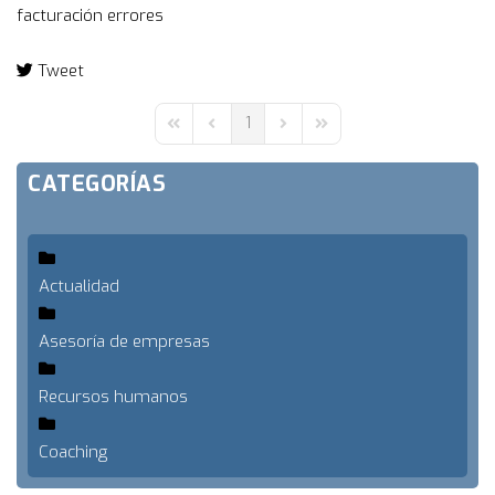
facturación
errores
Tweet
pinterest
1
First Page
Previous Page
Next Page
Last Page
CATEGORÍAS
Actualidad
Asesoría de empresas
Recursos humanos
Coaching