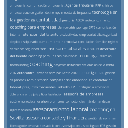
Agencia Tributaria
IRPF
empresarial
comunicación empresarial
crisis de
tecnología en
empresa
acuerdo
gestión del tiempo
modelos de impuestos
contabilidad
las gestiones
gestoría
AECOP
autoconocimiento
coaching para empresas
plan de crisis
prorroga ERTE
comunicación
retención del talento
interna
productividad empresarial
ciberseguridad
cumplimiento normativa
despido disciplinario
conciliación familiar
registro
asesores laborales
desarrollo
de salarios
Seguridad Social
COVID-19
tecnología
del talento
coaching para líderes
provisiones
selección
coaching
headhunting
proyectos
licitadores
declaración de la Renta
plan de igualdad
autocontrol
2017
envío de nóminas
Renta 2017
gestión
competencias emocionales
contratación
de personas
Administración
laboral
preguntas frecuentes
LinkedIn
ERE
inteligencia emocional
asesoría de empresas
doferencia entre jefe y lider
legislación
ahorro
autónomos societarios
empresa
competencias más demandadas
asesoramiento laboral
coaching en
registro horarios
Sevilla
asesoría contable y financiera
gestión de nóminas
ventajas
liderazgo de personas
traslado laboral
requisitos legales ERE
gestión