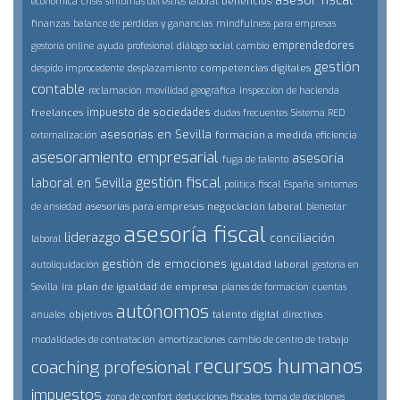
asesor fiscal
beneficios
económica
crisis
síntomas del estrés laboral
finanzas
balance de pérdidas y ganancias
mindfulness para empresas
emprendedores
gestoría online
ayuda profesional
diálogo social
cambio
gestión
competencias digitales
despido improcedente
desplazamiento
contable
reclamación
movilidad geográfica
inspeccion de hacienda
impuesto de sociedades
freelances
dudas frecuentes
Sistema RED
asesorías en Sevilla
formación a medida
externalización
eficiencia
asesoramiento empresarial
asesoría
fuga de talento
gestión fiscal
laboral en Sevilla
politica fiscal España
síntomas
asesorías para empresas
negociación laboral
de ansiedad
bienestar
asesoría fiscal
liderazgo
conciliación
laboral
gestión de emociones
igualdad laboral
autoliquidación
gestoría en
plan de igualdad de empresa
Sevilla
ira
planes de formación
cuentas
autónomos
objetivos
talento digital
anuales
directivos
modalidades de contratación
amortizaciones
cambio de centro de trabajo
recursos humanos
coaching profesional
impuestos
zona de confort
deducciones fiscales
toma de decisiones