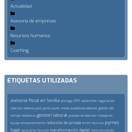
Actualidad
Asesoría de empresas
Recursos humanos
Coaching
ETIQUETAS UTILIZADAS
asesoría fiscal en Sevilla
prorroga ERTE septiembre
negociación
auditoría laboral
colectiva
asesoría para particulares
metas
gestión del
gestión laboral
tiempo
resiliencia
procesos de seleccion
trabajo en
pymes
reducción de jornada
equipo
emprendimiento
emitir facturas
Sage
transformación digital
vacaciones
facturas
reestructuración