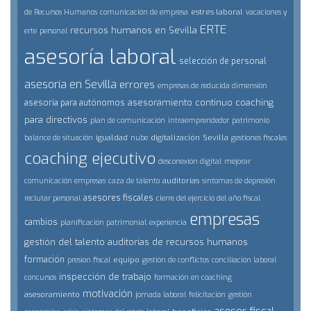
estrés laboral
de Recursos Humanos
comunicación de empresa
vacaciones y
ERTE
recursos humanos en Sevilla
erte
personal
asesoría laboral
selección de personal
asesoría en Sevilla
errores
empresas de reducida dimensión
asesoramiento continuo
coaching
asesoría para autónomos
para directivos
plan de comunicación
intraemprendedor
patrimonio
igualdad
digitalización
Sevilla
balance de situación
nube
gestiones fiscales
coaching ejecutivo
desconexión digital
mejorar
auditorías
comunicación empresas
caza de talento
síntomas de depresión
asesores fiscales
reclutar personal
cierre del ejercicio del año fiscal
empresas
cambios
planificación patrimonial
experiencia
gestión del talento
auditorías de recursos humanos
formación
equipo
presion fiscal
gestión de conflictos
conciliación laboral
inspección de trabajo
concursos
formación en coaching
motivación
asesoramiento
jornada laboral
felicitación
gestión