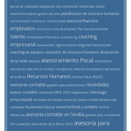
Hacienda
planes de viabilidad
adaptación
documentación
salario
planificación de recursos humanos
absentismo laboral
gestión del éxito
asesoría financiera
comunicación interna en una empresa
empleados
comunicar crisis de empresa
Plan General Contable
talento
coaching
rentabilidad financiera
outsourcing
empresarial
innovación
facturación
registro salarial obligatorio
coaching de equipos
consultor de recursos humanos
declaración
asesoramiento fiscal
de la renta
Navidad
externalizar
procesos de seleccion en remoto
micropymes
dirección empresarial
declaración
Recursos Humanos
de la Renta
esfuerzo fiscal
ROLECE
novedades
asesoría contable
gestión para autónomos
liderazgo
asesor contable
ERTE 2021
calendario
cooperativas
empresarial
tendencias
entrevista de trabajo
cotización
productividad
asesoría fiscal y contable
consejos
flexibilidad laboral
actitud
asesoría contable en Sevilla
obstáculos
gestoría para autónomos
asesoría para
IVA
jubilación
declaración de la Renta 2020