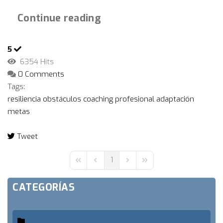
Continue reading
5
6354 Hits
0 Comments
Tags:
resiliencia
obstáculos
coaching profesional
adaptación
metas
Tweet
pinterest
1
First Page
Previous Page
Next Page
Last Page
CATEGORÍAS