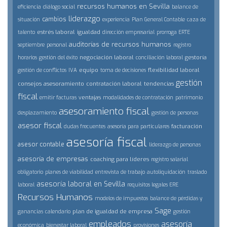
recursos humanos en Sevilla
eficiencia
diálogo social
balance de
liderazgo
cambios
situación
experiencia
Plan General Contable
caza de
estrés laboral
igualdad
talento
dirección empresarial
prorroga ERTE
auditorías de recursos humanos
septiembre
personal
registro
negociación laboral
gestoría
horarios
gestión del éxito
conciliación laboral
equipo
flexibilidad laboral
gestión de conflictos
IVA
toma de decisiones
gestión
consejos
asesoramiento
contratación laboral
tendencias
fiscal
ventajas
emitir facturas
modalidades de contratación
patrimonio
asesoramiento fiscal
desplazamiento
gestión de personas
asesor fiscal
facturación
dudas frecuentes
asesoría para particulares
asesoría fiscal
asesor contable
liderazgo de personas
asesoría de empresas
coaching para líderes
registro salarial
obligatorio
planes de viabilidad
entrevista de trabajo
autoliquidación
traslado
asesoría laboral en Sevilla
laboral
requisitos legales ERE
Recursos Humanos
modelos de impuestos
balance de pérdidas y
Sage
plan de igualdad de empresa
ganancias
calendario
gestión
empleados
asesoría
económica
bienestar laboral
provisiones