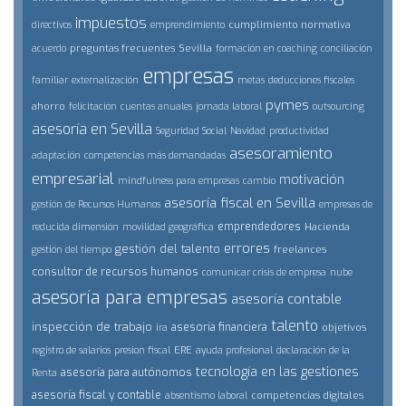
impuestos
cumplimiento normativa
directivos
emprendimiento
preguntas frecuentes
Sevilla
acuerdo
formación en coaching
conciliación
empresas
familiar
externalización
metas
deducciones fiscales
pymes
ahorro
felicitación
cuentas anuales
jornada laboral
outsourcing
asesoría en Sevilla
Seguridad Social
Navidad
productividad
asesoramiento
adaptación
competencias más demandadas
empresarial
motivación
mindfulness para empresas
cambio
asesoría fiscal en Sevilla
gestión de Recursos Humanos
empresas de
emprendedores
Hacienda
reducida dimensión
movilidad geográfica
errores
gestión del talento
freelances
gestión del tiempo
consultor de recursos humanos
comunicar crisis de empresa
nube
asesoría para empresas
asesoría contable
talento
inspección de trabajo
asesoría financiera
objetivos
ira
ERE
registro de salarios
presion fiscal
ayuda profesional
declaración de la
tecnología en las gestiones
asesoría para autónomos
Renta
asesoría fiscal y contable
competencias digitales
absentismo laboral