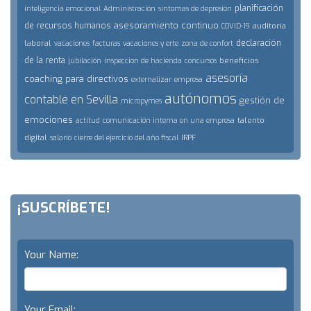
planificación
inteligencia emocional
Administración
síntomas de depresión
asesoramiento continuo
de recursos humanos
auditoría
COVID-19
declaración
laboral
vacaciones
facturas
vacaciones y erte
zona de confort
de la renta
beneficios
jubilación
inspeccion de hacienda
concursos
asesoría
coaching para directivos
externalizar
empresa
autónomos
contable en Sevilla
gestión de
micropymes
emociones
talento
actitud
comunicación interna en una empresa
digital
IRPF
salario
cierre del ejercicio del año fiscal
¡SUSCRÍBETE!
Your Name:
Your Email: