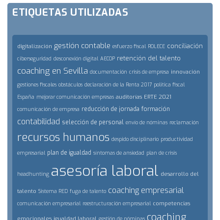
ETIQUETAS UTILIZADAS
gestión contable
conciliación
digitalización
esfuerzo fiscal
ROLECE
retención del talento
ciberseguridad
desconexión digital
AECOP
coaching en Sevilla
innovación
documentación
crisis de empresa
gestiones fiscales
obstáculos
declaración de la Renta 2017
politica fiscal
auditorías
ERTE 2021
España
mejorar comunicación empresas
reducción de jornada
formación
comunicación de empresa
contabilidad
selección de personal
envío de nóminas
reclamación
recursos humanos
despido disciplinario
productividad
plan de igualdad
empresarial
síntomas de ansiedad
plan de crisis
asesoría laboral
desarrollo del
headhunting
coaching empresarial
talento
Sistema RED
fuga de talento
competencias
comunicación empresarial
reestructuración empresarial
coaching
emocionales
igualdad laboral
gestión de nóminas