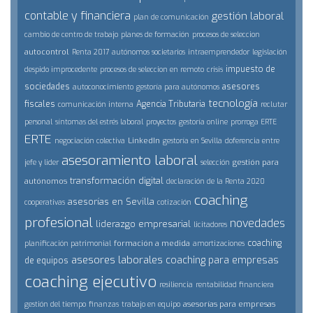
contable y financiera
gestión laboral
plan de comunicación
cambio de centro de trabajo
planes de formación
procesos de seleccion
autocontrol
Renta 2017
autónomos societarios
intraemprendedor
legislación
impuesto de
despido improcedente
procesos de seleccion en remoto
crisis
sociedades
asesores
autoconocimiento
gestoría para autónomos
tecnología
fiscales
Agencia Tributaria
comunicación interna
reclutar
personal
síntomas del estrés laboral
proyectos
gestoría online
prorroga ERTE
ERTE
LinkedIn
negociación colectiva
gestoría en Sevilla
doferencia entre
asesoramiento laboral
gestión para
jefe y lider
selección
transformación digital
autónomos
declaración de la Renta 2020
coaching
asesorías en Sevilla
cooperativas
cotización
profesional
novedades
liderazgo empresarial
licitadores
coaching
formación a medida
planificación patrimonial
amortizaciones
asesores laborales
coaching para empresas
de equipos
coaching ejecutivo
resiliencia
rentabilidad financiera
asesorías para empresas
gestión del tiempo
finanzas
trabajo en equipo