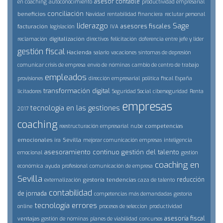
asesor contable
en coaching
autoconocimiento
productividad empresarial
conciliación
beneficios
Navidad
rentabilidad financiera
reclutar personal
liderazgo
Sage
asesores fiscales
facturación
legislación
IVA
digitalización
reclamación
directivos
felicitación
doferencia entre jefe y lider
gestión fiscal
Hacienda
salario
vacaciones
síntomas de depresión
comunicar crisis de empresa
envío de nóminas
cambio de centro de trabajo
empleados
provisiones
dirección empresarial
politica fiscal España
transformación digital
licitadores
Seguridad Social
ciberseguridad
Renta
empresas
tecnología en las gestiones
2017
coaching
competencias
reestructuración empresarial
nube
emocionales
Sevilla
ira
mejorar comunicación empresas
inteligencia
asesoramiento continuo
gestión del talento
emocional
gestión
coaching en
económica
ayuda profesional
comunicación de empresa
Sevilla
reducción
gestoría
tendencias
externalización
caza de talento
contabilidad
de jornada
competencias más demandadas
gestoría
tecnología
errores
online
procesos de seleccion
productividad
asesoría fiscal
ventajas
gestión de nóminas
planes de viabilidad
concursos