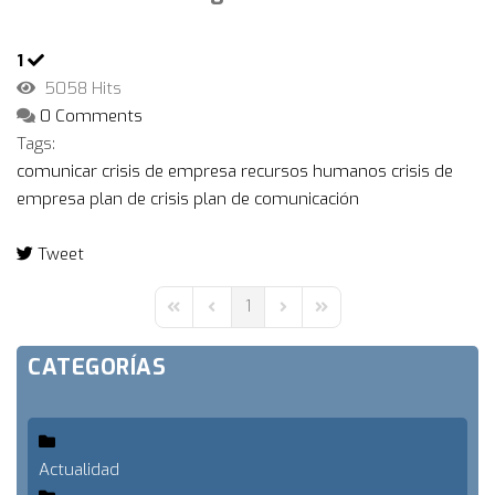
1
5058 Hits
0 Comments
Tags:
comunicar crisis de empresa
recursos humanos
crisis de
empresa
plan de crisis
plan de comunicación
Tweet
pinterest
1
First Page
Previous Page
Next Page
Last Page
CATEGORÍAS
Actualidad