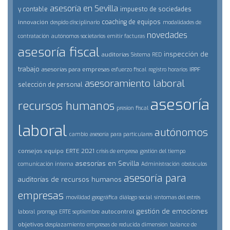
asesoría en Sevilla
y contable
impuesto de sociedades
coaching de equipos
innovación
despido disciplinario
modalidades de
novedades
contratación
autónomos societarios
emitir facturas
asesoría fiscal
inspección de
auditorías
Sistema RED
trabajo
asesorías para empresas
IRPF
esfuerzo fiscal
registro horarios
asesoramiento laboral
selección de personal
asesoría
recursos humanos
presion fiscal
laboral
autónomos
cambio
asesoría para particulares
consejos
equipo
ERTE 2021
crisis de empresa
gestión del tiempo
asesorías en Sevilla
comunicación interna
Administración
obstáculos
asesoría para
auditorías de recursos humanos
empresas
movilidad geográfica
diálogo social
síntomas del estrés
gestión de emociones
autocontrol
laboral
prorroga ERTE septiembre
objetivos
desplazamiento
empresas de reducida dimensión
balance de