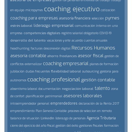
gestión de personas
entrevista de trabajo
trabajo
coaching ejecutivo
en equipo
micropymes
cotización
pymes
coaching para empresas
asesoría financiera
selección
liderazgo empresarial
estrés laboral
comunicación interna en una
competencias digitales
empresa
registro salarial obligatorio
COVID-19
desarrollo del talento
vacaciones y erte
acuerdo
cuentas anuales
Recursos Humanos
headhunting
facturas
desconexión digital
asesoría contable
asesor fiscal
ahorro
freelances
gestión de
coaching empresarial
conflictos
externalizar
planes de formación
flexibilidad laboral
jubilación
dudas frecuentes
outsourcing
gestoría para
coaching profesional
gestión contable
autónomos
talento
negociación laboral
absentismo laboral
documentación
zona
asesores laborales
de confort
planificación patrimonial
emprendedores
intraemprendedor
personal
declaración de la Renta 2017
emprendimiento
Plan General Contable
procesos de seleccion en remoto
Agencia Tributaria
LinkedIn
balance de situación
liderazgo de personas
cierre del ejercicio del año fiscal
gestión del éxito
gestiones fiscales
formación