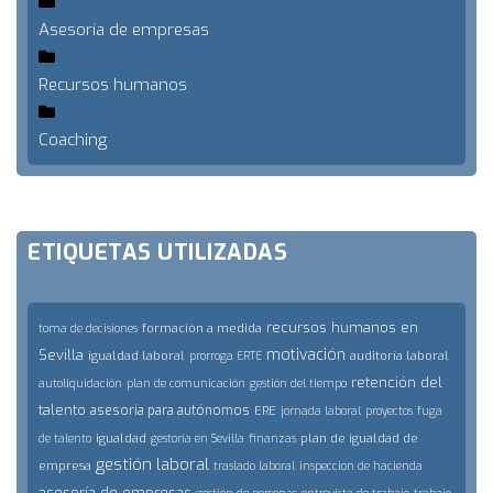
Asesoría de empresas
Recursos humanos
Coaching
ETIQUETAS UTILIZADAS
recursos humanos en
formación a medida
toma de decisiones
motivación
Sevilla
igualdad laboral
auditoría laboral
prorroga ERTE
retención del
autoliquidación
plan de comunicación
gestión del tiempo
talento
asesoría para autónomos
ERE
jornada laboral
proyectos
fuga
igualdad
plan de igualdad de
de talento
gestoría en Sevilla
finanzas
gestión laboral
empresa
traslado laboral
inspeccion de hacienda
asesoría de empresas