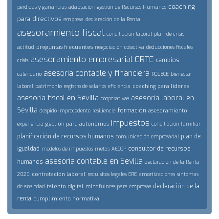
coaching
pérdidas y ganancias
adaptación
gestión de Recursos Humanos
para directivos
empresa
declaración de la Renta
asesoramiento fiscal
conciliación laboral
plan de crisis
preguntas frecuentes
actitud
negociación colectiva
deducciones fiscales
asesoramiento empresarial
ERTE
cambios
crisis
asesoría contable y financiera
calendario
ROLECE
bienestar
coaching para líderes
laboral
patrimonio
registro de salarios
eficiencia
asesoría fiscal en Sevilla
asesoría laboral en
cooperativas
Sevilla
formación
asesoramiento
despido improcedente
resiliencia
impuestos
gestión para autónomos
experiencia
conciliación familiar
planificación de recursos humanos
plan de
comunicación empresarial
igualdad
consultor de recursos
modelos de impuestos
metas
AECOP
asesoría contable en Sevilla
humanos
declaración de la Renta
contratación laboral
2020
requisitos legales ERE
amortizaciones
síntomas
declaración de la
talento digital
de ansiedad
mindfulness para empresas
renta
cumplimiento normativa