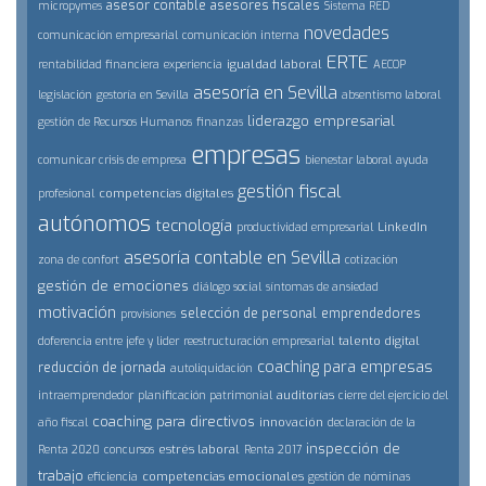
asesor contable
asesores fiscales
micropymes
Sistema RED
novedades
comunicación empresarial
comunicación interna
ERTE
igualdad laboral
rentabilidad financiera
experiencia
AECOP
asesoría en Sevilla
legislación
gestoría en Sevilla
absentismo laboral
liderazgo empresarial
gestión de Recursos Humanos
finanzas
empresas
comunicar crisis de empresa
bienestar laboral
ayuda
gestión fiscal
competencias digitales
profesional
autónomos
tecnología
LinkedIn
productividad empresarial
asesoría contable en Sevilla
zona de confort
cotización
gestión de emociones
diálogo social
síntomas de ansiedad
motivación
selección de personal
emprendedores
provisiones
talento digital
doferencia entre jefe y lider
reestructuración empresarial
coaching para empresas
reducción de jornada
autoliquidación
auditorías
intraemprendedor
planificación patrimonial
cierre del ejercicio del
coaching para directivos
innovación
año fiscal
declaración de la
inspección de
estrés laboral
Renta 2020
concursos
Renta 2017
trabajo
competencias emocionales
eficiencia
gestión de nóminas