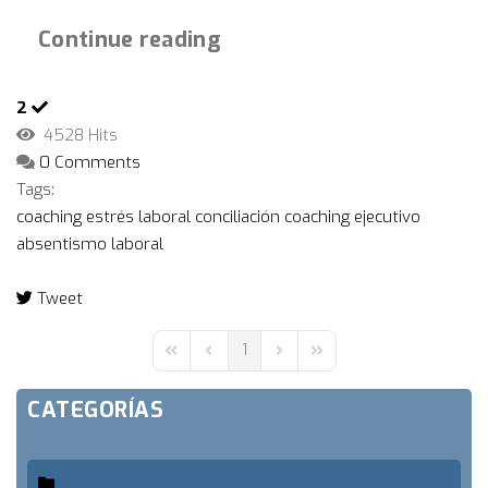
Continue reading
2
4528 Hits
0 Comments
Tags:
coaching
estrés laboral
conciliación
coaching ejecutivo
absentismo laboral
Tweet
pinterest
1
First Page
Previous Page
Next Page
Last Page
CATEGORÍAS