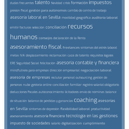
impuestos
talento
formación
dudas frecuentes
Navidad
crisis
gestión para autónomos
presion fiscal
cambio de centro de trabajo
asesoría laboral en Sevilla
auditoría laboral
movilidad geográfica
recursos
conciliación
emitir facturas
selección
humanos
consejos
declaración de la Renta
asesoramiento fiscal
freelances
síntomas del estrés laboral
metas
IVA
desplazamiento
reclamación
caza de talento
requisitos legales
asesoría contable y financiera
ERE
Seguridad Social
felicitación
negociación laboral
mindfulness para empresas
dirección empresarial
asesoría de empresas
reclutar personal
outsourcing
gestión de
personas
nube
gestoría online
conciliación familiar
registro salarial obligatorio
deducciones fiscales
autoconocimiento
licitadores
envío de nóminas
balance
coaching
asesorías
de situación
balance de pérdidas y ganancias
en Sevilla
flexibilidad laboral
síntomas de depresión
productividad
tecnología en las gestiones
asesoría financiera
asesoramiento
impuesto de sociedades
digitalización
cumplimiento
salario