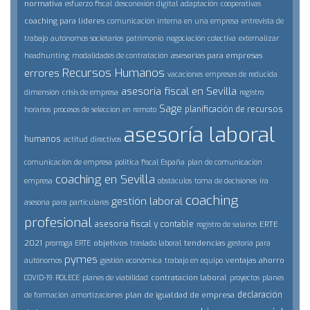
normativa
esfuerzo fiscal
desconexión digital
adaptación
cooperativas
coaching para líderes
comunicación interna en una empresa
entrevista de
trabajo
autónomos societarios
patrimonio
negociación colectiva
externalizar
asesorías para empresas
headhunting
modalidades de contratación
Recursos Humanos
errores
vacaciones
empresas de reducida
asesoría fiscal en Sevilla
dimensión
crisis de empresa
registro
Sage
planificación de recursos
horarios
procesos de seleccion en remoto
asesoría laboral
humanos
actitud
directivos
comunicación de empresa
politica fiscal España
plan de comunicación
coaching en Sevilla
empresa
obstáculos
toma de decisiones
ira
coaching
gestión laboral
asesoría para particulares
profesional
asesoría fiscal y contable
ERTE
registro de salarios
2021
objetivos
tendencias
prorroga ERTE
traslado laboral
gestoría para
pymes
ventajas
ahorro
autónomos
gestión económica
trabajo en equipo
contratación laboral
COVID-19
ROLECE
planes de viabilidad
proyectos
planes
declaración
plan de igualdad de empresa
de formación
amortizaciones