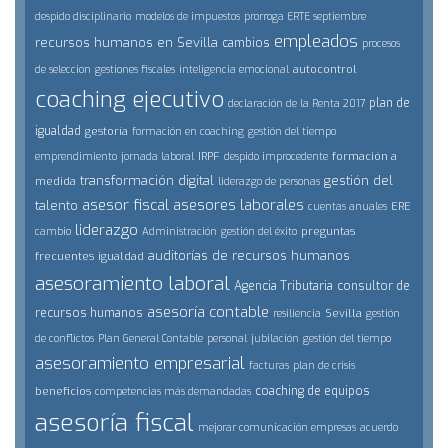
despido disciplinario
modelos de impuestos
prorroga ERTE septiembre
empleados
recursos humanos en Sevilla
cambios
procesos
autocontrol
de seleccion
gestiones fiscales
inteligencia emocional
coaching ejecutivo
plan de
declaración de la Renta 2017
igualdad
gestoría
formación en coaching
gestión del tiempo
IRPF
formación a
emprendimiento
jornada laboral
despido improcedente
transformación digital
gestión del
medida
liderazgo de personas
asesor fiscal
asesores laborales
talento
ERE
cuentas anuales
liderazgo
preguntas
cambio
Administración
gestión del éxito
auditorías de recursos humanos
frecuentes
igualdad
asesoramiento laboral
Agencia Tributaria
consultor de
asesoría contable
recursos humanos
Sevilla
resiliencia
gestión
de conflictos
Plan General Contable
personal
jubilación
gestión del tiempo
asesoramiento empresarial
facturas
plan de crisis
coaching de equipos
beneficios
competencias más demandadas
asesoría fiscal
mejorar comunicación empresas
acuerdo