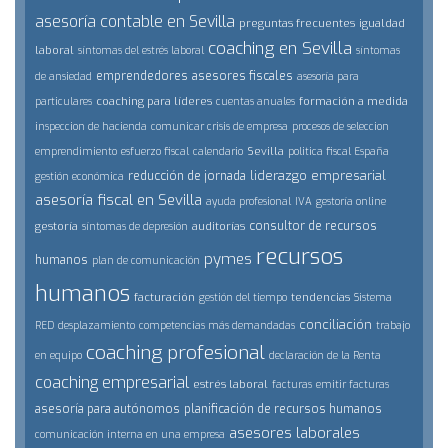
asesoría contable en Sevilla
preguntas frecuentes
igualdad
coaching en Sevilla
laboral
síntomas del estrés laboral
síntomas
emprendedores
asesores fiscales
de ansiedad
asesoría para
coaching para líderes
formación a medida
particulares
cuentas anuales
inspeccion de hacienda
comunicar crisis de empresa
procesos de seleccion
Sevilla
emprendimiento
esfuerzo fiscal
calendario
politica fiscal España
liderazgo empresarial
reducción de jornada
gestión económica
asesoría fiscal en Sevilla
ayuda profesional
IVA
gestoría online
consultor de recursos
gestoría
auditorías
síntomas de depresión
recursos
pymes
humanos
plan de comunicación
humanos
facturación
tendencias
gestión del tiempo
Sistema
conciliación
RED
desplazamiento
competencias más demandadas
trabajo
coaching profesional
en equipo
declaración de la Renta
coaching empresarial
estrés laboral
facturas
emitir facturas
asesoría para autónomos
planificación de recursos humanos
asesores laborales
comunicación interna en una empresa