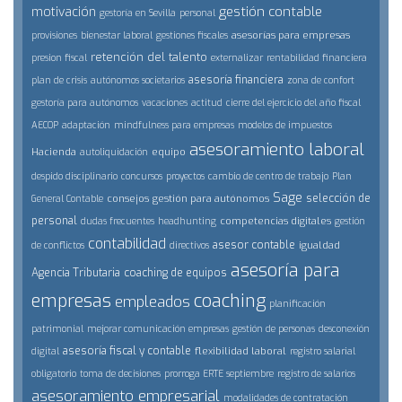
gestión contable
motivación
gestoría en Sevilla
personal
asesorías para empresas
provisiones
bienestar laboral
gestiones fiscales
retención del talento
presion fiscal
externalizar
rentabilidad financiera
asesoría financiera
plan de crisis
autónomos societarios
zona de confort
gestoría para autónomos
vacaciones
actitud
cierre del ejercicio del año fiscal
AECOP
adaptación
mindfulness para empresas
modelos de impuestos
asesoramiento laboral
Hacienda
equipo
autoliquidación
despido disciplinario
concursos
proyectos
cambio de centro de trabajo
Plan
Sage
selección de
consejos
gestión para autónomos
General Contable
personal
competencias digitales
dudas frecuentes
headhunting
gestión
contabilidad
asesor contable
igualdad
de conflictos
directivos
asesoría para
Agencia Tributaria
coaching de equipos
empresas
coaching
empleados
planificación
patrimonial
mejorar comunicación empresas
gestión de personas
desconexión
asesoría fiscal y contable
flexibilidad laboral
digital
registro salarial
obligatorio
toma de decisiones
prorroga ERTE septiembre
registro de salarios
asesoramiento empresarial
modalidades de contratación