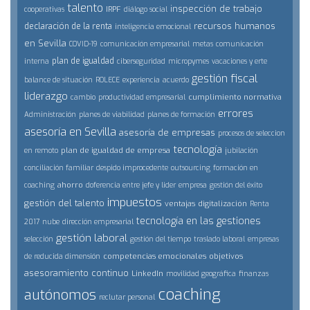
talento
inspección de trabajo
IRPF
cooperativas
diálogo social
recursos humanos
declaración de la renta
inteligencia emocional
en Sevilla
COVID-19
comunicación empresarial
metas
comunicación
plan de igualdad
interna
ciberseguridad
micropymes
vacaciones y erte
gestión fiscal
balance de situación
ROLECE
experiencia
acuerdo
liderazgo
cumplimiento normativa
cambio
productividad empresarial
errores
Administración
planes de viabilidad
planes de formación
asesoría en Sevilla
asesoría de empresas
procesos de seleccion
tecnología
plan de igualdad de empresa
en remoto
jubilación
conciliación familiar
despido improcedente
outsourcing
formación en
ahorro
coaching
doferencia entre jefe y lider
empresa
gestión del éxito
impuestos
gestión del talento
ventajas
digitalización
Renta
tecnología en las gestiones
2017
nube
dirección empresarial
gestión laboral
selección
gestión del tiempo
traslado laboral
empresas
competencias emocionales
objetivos
de reducida dimensión
asesoramiento continuo
LinkedIn
movilidad geográfica
finanzas
coaching
autónomos
reclutar personal