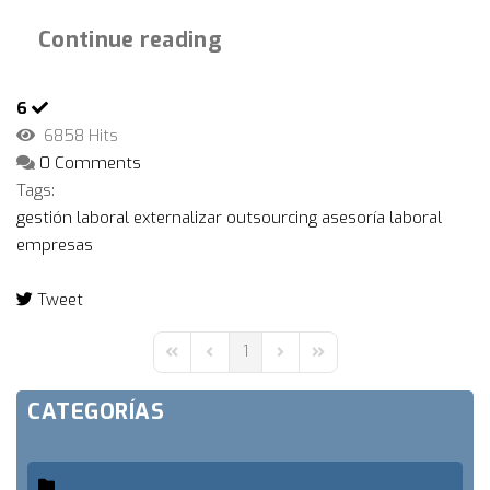
Continue reading
6
6858 Hits
0 Comments
Tags:
gestión laboral
externalizar
outsourcing
asesoría laboral
empresas
Tweet
pinterest
1
First Page
Previous Page
Next Page
Last Page
CATEGORÍAS