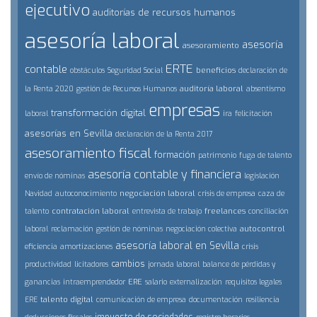
ejecutivo
auditorías de recursos humanos
asesoría laboral
asesoría
asesoramiento
ERTE
contable
beneficios
obstáculos
Seguridad Social
declaración de
auditoría laboral
la Renta 2020
gestión de Recursos Humanos
absentismo
empresas
transformación digital
laboral
ira
felicitación
asesorías en Sevilla
declaración de la Renta 2017
asesoramiento fiscal
formación
patrimonio
fuga de talento
asesoría contable y financiera
envío de nóminas
legislación
negociación laboral
Navidad
autoconocimiento
crisis de empresa
caza de
contratación laboral
freelances
talento
entrevista de trabajo
conciliación
autocontrol
laboral
reclamación
gestión de nóminas
negociación colectiva
asesoría laboral en Sevilla
eficiencia
amortizaciones
crisis
cambios
productividad
licitadores
jornada laboral
balance de pérdidas y
ERE
ganancias
intraemprendedor
salario
externalización
requisitos legales
talento digital
ERE
comunicación de empresa
documentación
resiliencia