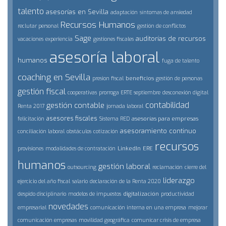
talento
asesorías en Sevilla
adaptación
síntomas de ansiedad
Recursos Humanos
reclutar personal
gestión de conflictos
Sage
auditorías de recursos
vacaciones
experiencia
gestiones fiscales
asesoría laboral
humanos
fuga de talento
coaching en Sevilla
beneficios
presion fiscal
gestión de personas
gestión fiscal
cooperativas
prorroga ERTE septiembre
desconexión digital
contabilidad
gestión contable
Renta 2017
jornada laboral
asesores fiscales
asesorías para empresas
felicitación
Sistema RED
asesoramiento continuo
conciliación laboral
obstáculos
cotización
recursos
LinkedIn
ERE
provisiones
modalidades de contratación
humanos
gestión laboral
outsourcing
reclamación
cierre del
liderazgo
ejercicio del año fiscal
salario
declaración de la Renta 2020
digitalización
despido disciplinario
modelos de impuestos
productividad
novedades
empresarial
comunicación interna en una empresa
mejorar
comunicación empresas
movilidad geográfica
comunicar crisis de empresa