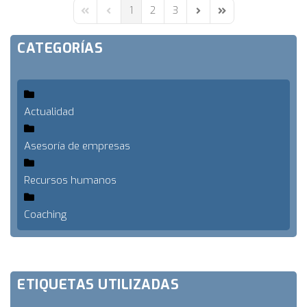
1
2
3
First Page
Previous Page
Next Page
Last Page
CATEGORÍAS
Actualidad
Asesoría de empresas
Recursos humanos
Coaching
ETIQUETAS UTILIZADAS