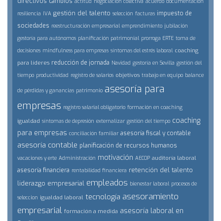
directivos
cambios
actitud
negociación colectiva
acuerdo
documentación
gestión del talento
impuesto de
resiliencia
IVA
selección
facturas
sociedades
reestructuración empresarial
emprendimiento
jubilación
gestoría para autónomos
planificación patrimonial
prorroga ERTE
toma de
coaching
decisiones
mindfulness para empresas
síntomas del estrés laboral
reducción de jornada
para líderes
Navidad
gestoría en Sevilla
gestión del
objetivos
tiempo
productividad
registro de salarios
trabajo en equipo
balance
asesoría para
de pérdidas y ganancias
patrimonio
empresas
registro salarial obligatorio
formación en coaching
coaching
igualdad
síntomas de depresión
externalizar
gestión del tiempo
para empresas
asesoría fiscal y contable
conciliación familiar
asesoría contable
planificación de recursos humanos
motivación
auditoría laboral
vacaciones y erte
Administración
AECOP
retención del talento
asesoría financiera
rentabilidad financiera
empleados
liderazgo empresarial
bienestar laboral
procesos de
asesoramiento
tecnología
igualdad laboral
seleccion
empresarial
asesoría laboral en
formación a medida