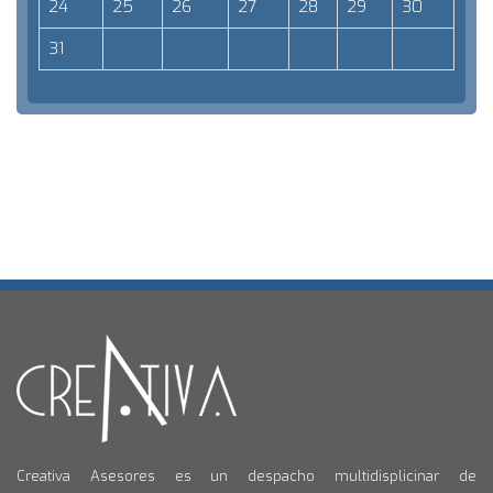
24
25
26
27
28
29
30
31
Creativa Asesores es un despacho multidisplicinar de