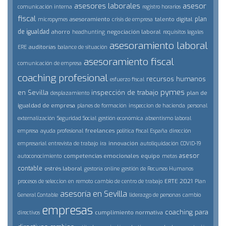
asesores laborales
asesor
comunicación interna
registro horarios
fiscal
plan
asesoramiento
talento digital
micropymes
crisis de empresa
de igualdad
ahorro
negociación laboral
headhunting
requisitos legales
asesoramiento laboral
auditorías
ERE
balance de situación
asesoramiento fiscal
comunicación de empresa
coaching profesional
recursos humanos
esfuerzo fiscal
pymes
en Sevilla
inspección de trabajo
plan de
desplazamiento
igualdad de empresa
planes de formación
inspeccion de hacienda
personal
externalización
Seguridad Social
gestión económica
absentismo laboral
freelances
empresa
ayuda profesional
politica fiscal España
dirección
innovación
empresarial
entrevista de trabajo
ira
autoliquidación
COVID-19
asesor
competencias emocionales
equipo
autoconocimiento
metas
contable
estrés laboral
gestoría online
gestión de Recursos Humanos
ERTE 2021
procesos de seleccion en remoto
cambio de centro de trabajo
Plan
asesoría en Sevilla
General Contable
liderazgo de personas
cambio
empresas
coaching para
cumplimiento normativa
directivos