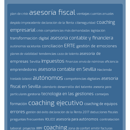
asesoría fiscal
ventajas
plan de crisis
cuentas anuales
coaching
despido improcedente
declaración de la Renta
ciberseguridad
empresarial
crisis
competencias más demandadas
legislación
asesoría contable y financiera
transformación digital
ERTE
conciliación
gestión de emociones
autónomos societarios
asesoría de
tendencias
planes de viabilidad
caza de talento
impuestos
empresas
Sevilla
finanzas
envío de nóminas
eficiencia
asesoría contable en Sevilla
emprendedores
Hacienda
autónomos
asesoría
competencias digitales
traslado laboral
fiscal en Sevilla
desarrollo del talento
calendario
asesoría para
tecnología en las gestiones
gestoría
consejos
particulares
coaching ejecutivo
formación
coaching de equipos
errores
gestión del éxito
declaración de la Renta 2017
deducciones fiscales
asesoría para autónomos
preguntas frecuentes
contratación
ROLECE
coaching
laboral
IRPF
proyectos
zona de confort
emitir facturas