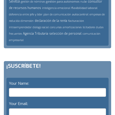
Sevilla
consultor
gestión para autónomos
gestión de nóminas
nube
de recursos humanos
flexibilidad laboral
inteligencia emocional
autocontrol
doferencia entre jefe y lider
plan de comunicación
empresas de
declaración de la renta
facturación
reducida dimensión
intraemprendedor
diálogo social
concursos
amortizaciones
licitadores
dudas
Agencia Tributaria
selección de personal
frecuentes
comunicación
empresarial
¡SUSCRÍBETE!
Your Name:
Your Email: