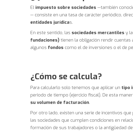
El
impuesto sobre sociedades
—también conoci
— consiste en una tasa de carácter periódico, dir
entidades jurídica
s.
En este sentido, las
sociedades mercantiles
y l
fundaciones)
tienen la obligación rendir cuentas
algunos
fondos
como el de inversiones o el de p
¿Cómo se calcula?
Para calcularlo solo tenemos que aplicar un
tipo 
periodo de tiempo (ejercicio fiscal). De esta mane
su volumen de facturación
.
Por otro lado, existen una serie de incentivos que
las sociedades que cumplen condiciones en relaci
formación de sus trabajadores o la antigüedad de