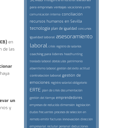
asesorías
inteligencia emocional
para empresas
ventajas
vacaciones y erte
conciliación
comunicación interna
recursos humanos en Sevilla
tecnología
plan de igualdad
concursos
asesoramiento
igualdad laboral
WEB)
en
laboral
crisis
registro de salarios
n de las
coaching para líderes
headhunting
traslado laboral
obstáculos
patrimonio
cionar
absentismo laboral
gestión del éxito
actitud
 haya
gestión de
contratación laboral
emociones
registro salarial obligatorio
ERTE
plan de crisis
documentación
emprendedores
gestión del tiempo
evar un
empresas de reducida dimensión
legislación
anos y
dudas frecuentes
procesos de seleccion en
innovación
remoto
emitir facturas
dirección
empresarial
reclutar personal
deducciones