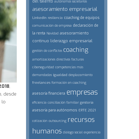
del talento
autónomos societarios
asesoramiento empresarial
coaching de equipos
LinkedIn
resiliencia
declaración de
comunicación de empresa
asesoramiento
la renta
Navidad
continuo
liderazgo empresarial
coaching
gestión de conflictos
amortizaciones
directivos
facturas
ciberseguridad
competencias más
igualdad
demandadas
desplazamiento
freelances
formación en coaching
2018
,
empresas
o, desde
asesoría financiera
 lo
gestoría
eficiencia
conciliación familiar
asesoría para autónomos
ERTE 2021
recursos
cotización
outsourcing
humanos
diálogo social
experiencia