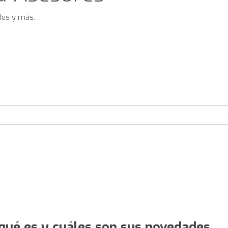
des y más.
qué es y cuáles son sus novedades