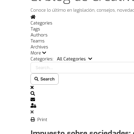
Conoce lo último en legislación, consejos, noveda
Home
Categories
Tags
Authors
Teams
Archives
More
Search...
Categories:
All Categories
Search
x
Search
Subscribe to blog
Sign In
Print
Impuesto sobre sociedades: 