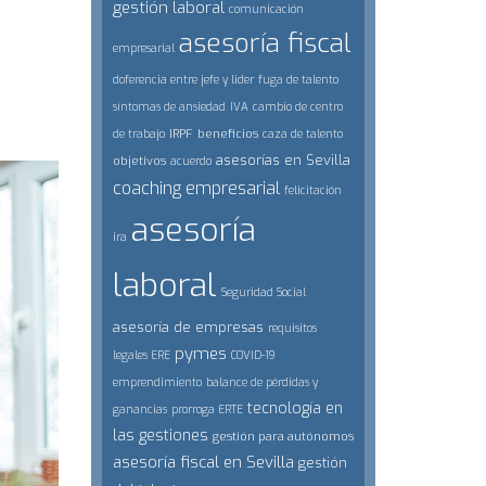
gestión laboral
comunicación
asesoría fiscal
empresarial
doferencia entre jefe y lider
fuga de talento
síntomas de ansiedad
IVA
cambio de centro
IRPF
beneficios
de trabajo
caza de talento
asesorías en Sevilla
objetivos
acuerdo
coaching empresarial
felicitación
asesoría
ira
laboral
Seguridad Social
asesoría de empresas
requisitos
pymes
legales ERE
COVID-19
emprendimiento
balance de pérdidas y
tecnología en
ganancias
prorroga ERTE
las gestiones
gestión para autónomos
asesoría fiscal en Sevilla
gestión