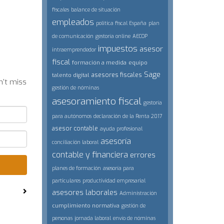
fiscales
balance de situación
empleados
politica fiscal España
plan
de comunicación
gestoría online
AECOP
impuestos
asesor
intraemprendedor
fiscal
formación a medida
equipo
Sage
asesores fiscales
talento digital
n't miss
gestión de nóminas
asesoramiento fiscal
gestoría
para autónomos
declaración de la Renta 2017
asesor contable
ayuda profesional
asesoría
conciliación laboral
contable y financiera
errores
planes de formación
asesoría para
particulares
productividad empresarial
asesores laborales
Administración
cumplimiento normativa
gestión de
personas
jornada laboral
envío de nóminas