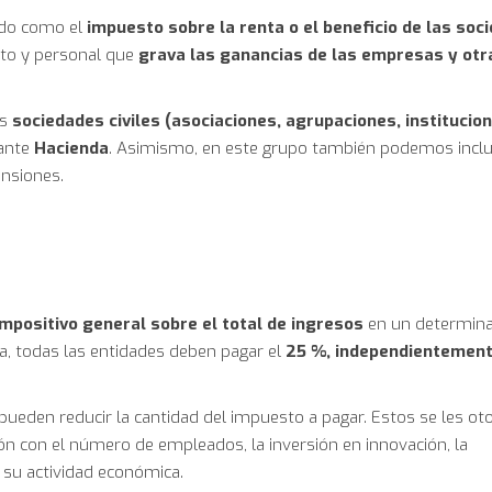
do como el
impuesto sobre la renta o el beneficio de las soc
ecto y personal que
grava las ganancias de las empresas y otr
as
sociedades civiles (asociaciones, agrupaciones, institucio
 ante
Hacienda
. Asimismo, en este grupo también podemos inclu
ensiones.
impositivo general sobre el total de ingresos
en un determin
ra, todas las entidades deben pagar el
25 %, independientement
 pueden reducir la cantidad del impuesto a pagar. Estos se les ot
ón con el número de empleados, la inversión en innovación, la
 su actividad económica.