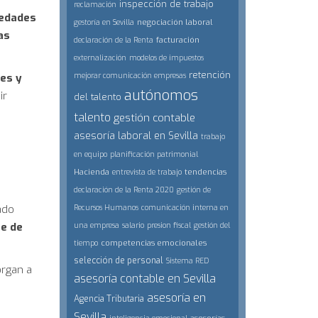
inspección de trabajo
reclamación
iedades
negociación laboral
gestoría en Sevilla
as
facturación
declaración de la Renta
externalización
modelos de impuestos
retención
nes y
mejorar comunicación empresas
autónomos
ir
del talento
talento
gestión contable
asesoría laboral en Sevilla
trabajo
en equipo
planificación patrimonial
Hacienda
tendencias
entrevista de trabajo
declaración de la Renta 2020
gestión de
ado
Recursos Humanos
comunicación interna en
e de
una empresa
salario
presion fiscal
gestión del
competencias emocionales
tiempo
selección de personal
Sistema RED
organ a
asesoría contable en Sevilla
asesoría en
Agencia Tributaria
Sevilla