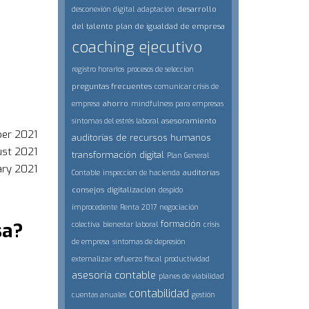
desarrollo
desconexión digital
adaptación
del talento
plan de igualdad de empresa
coaching ejecutivo
registro horarios
procesos de seleccion
preguntas frecuentes
comunicar crisis de
ahorro
empresa
mindfulness para empresas
asesoramiento
síntomas del estrés laboral
er 2021
auditorías de recursos humanos
ust 2021
transformación digital
Plan General
ary 2021
auditorías
Contable
inspeccion de hacienda
consejos
digitalización
despido
improcedente
Renta 2017
negociación
sa?
formación
colectiva
bienestar laboral
crisis
de empresa
síntomas de depresión
externalizar
esfuerzo fiscal
productividad
asesoría contable
planes de viabilidad
contabilidad
cuentas anuales
gestión