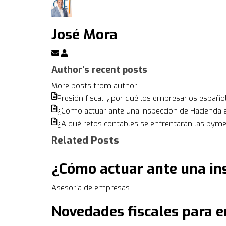
José Mora
Subscribe
José
to
Mora
Author's recent posts
updates
More posts from author
from
Presión fiscal: ¿por qué los empresarios españo
author
¿Cómo actuar ante una inspección de Hacienda 
¿A qué retos contables se enfrentarán las pym
Related Posts
¿Cómo actuar ante una in
Asesoría de empresas
Novedades fiscales para e