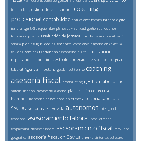
gestoría
Plan General Contable
eficiencia
coaching
gestión de emociones
felicitación
profesional
contabilidad
talento digital
deducciones fiscales
ira
prorroga ERTE septiembre
planes de viabilidad
gestión de Recursos
reducción de jornada
igualdad
Sevilla
Humanos
balance de situación
plan de igualdad de empresa
salario
vacaciones
negociación colectiva
motivación
tendencias
envío de nóminas
desconexión digital
impuesto de sociedades
negociación laboral
igualdad
gestoría online
coaching
Agencia Tributaria
laboral
gestión del tiempo
asesoría fiscal
gestión laboral
ERE
headhunting
planificación de recursos
autoliquidación
procesos de seleccion
asesoría laboral en
humanos
objetivos
inspeccion de hacienda
autónomos
Sevilla
asesorías en Sevilla
inteligencia
asesoramiento laboral
emocional
productividad
asesoramiento fiscal
empresarial
bienestar laboral
movilidad
asesoría fiscal en Sevilla
ahorro
geográfica
síntomas del estrés