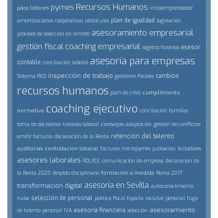
Recursos Humanos
pymes
para líderes
intraemprendedor
plan de igualdad
amortizaciones
cooperativas
obstáculos
legislación
asesoramiento empresarial
procesos de seleccion en remoto
gestión fiscal
coaching empresarial
asesor
registro horarios
asesoría para empresas
contable
conciliación laboral
inspección de trabajo
cambios
Sistema RED
gestiones fiscales
recursos humanos
cumplimiento
plan de crisis
coaching ejecutivo
normativa
conciliación familiar
consejos
toma de decisiones
traslado laboral
adaptación
gestión de conflictos
retención del talento
emitir facturas
declaración de la Renta
auditorías
contratación laboral
facturas
micropymes
jubilación
licitadores
asesores laborales
ROLECE
comunicación de empresa
declaración de
formación a medida
la Renta 2020
despido disciplinario
Renta 2017
asesoría en Sevilla
transformación digital
autoconocimiento
selección de personal
nube
politica fiscal España
reclutar personal
fuga
asesoramiento
asesoría financiera
de talento
personal
IVA
selección