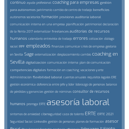
coaching para empresas
continuo
gestión
ayuda profesional
para autónomos
beneficios
patrimonio
cambio de centro de trabajo
formación
auditoría laboral
autónomos societarios
provisiones
comunicación interna en una empresa
planificación patrimonial
declaración
auditorías de recursos
freelances
de la Renta 2017
externalizar
errores
humanos
calendario
entrevista de trabajo
cotización
diálogo
empleados
IRPF
social
finanzas
comunicar crisis de empresa
gestoría
coaching en
Sage
en Sevilla
externalización
desplazamiento
cambio
Sevilla
digitalización
comunicación interna
plan de comunicación
competencias digitales
formación en coaching
vacaciones y erte
flexibilidad laboral
Administración
cuentas anuales
requisitos legales ERE
gestión económica
doferencia entre jefe y lider
liderazgo de personas
balance
consultor de recursos
de pérdidas y ganancias
gestión de nóminas
asesoría laboral
humanos
prorroga ERTE
ERTE
ERTE 2021
síntomas de ansiedad
ciberseguridad
caza de talento
asesor
LinkedIn
Seguridad Social
gestión de personas
planes de formación
talento
fiscal
liderazgo