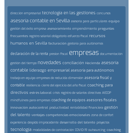
tecnología en las gestiones
dirección empresarial
concursos
asesoría contable en Sevilla
equipo
asesoría para particulares
asesoramiento
preguntas
gestión del éxito
empresa
emprendimiento
recursos
frecuentes
registro salarial obligatorio
esfuerzo fiscal
humanos en Sevilla
facturación
gestoría para autónomos
empresas
declaración de la renta
presion fiscal
documentación
novedades
asesoría
conciliación
Hacienda
gestión del tiempo
contable
liderazgo empresarial
asesoría para autónomos
asesoría fiscal y
trabajo en equipo
empresas de reducida dimensión
coaching para
contable
resiliencia
cierre del ejercicio del año fiscal
directivos
estrés laboral
crisis
registro de salarios
directivos
AECOP
coaching de equipos
asesores fiscales
mindfulness para empresas
gestión
innovación
autocontrol
productividad
rentabilidad financiera
del talento
ventajas
competencias emocionales
zona de confort
desarrollo del talento
experiencia
despido improcedente
proyectos
tecnología
coaching
modalidades de contratación
COVID-19
outsourcing