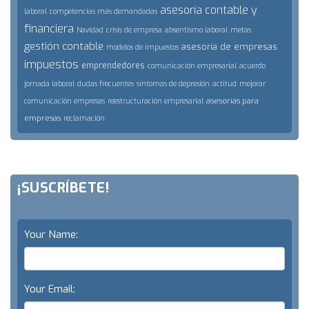
asesoría contable y
laboral
competencias más demandadas
financiera
Navidad
crisis de empresa
absentismo laboral
metas
gestión contable
asesoría de empresas
modelos de impuestos
impuestos
emprendedores
comunicación empresarial
acuerdo
jornada laboral
dudas frecuentes
síntomas de depresión
actitud
mejorar
asesorías para
comunicación empresas
reestructuración empresarial
empresas
reclamación
¡SUSCRÍBETE!
Your Name:
Your Email: