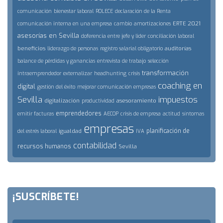
comunicación
bienestar laboral
ROLECE
declaración de la Renta
ERTE 2021
comunicación interna en una empresa
cambio
amortizaciones
asesorías en Sevilla
doferencia entre jefe y lider
conciliación laboral
beneficios
auditorías
liderazgo de personas
registro salarial obligatorio
balance de pérdidas y ganancias
entrevista de trabajo
selección
transformación
intraemprendedor
externalizar
headhunting
crisis
coaching en
digital
gestión del éxito
mejorar comunicación empresas
Sevilla
impuestos
digitalización
asesoramiento
productividad
emprendedores
emitir facturas
AECOP
crisis de empresa
actitud
síntomas
empresas
planificación de
igualdad
del estrés laboral
IVA
contabilidad
recursos humanos
Sevilla
¡SUSCRÍBETE!