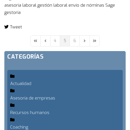
asesoría laboral
gestión laboral
envío de nóminas
Sage
gestoría
Tweet
pinterest
4
5
6
First Page
Previous Page
Next Page
Last Page
CATEGORÍAS
Actualidad
Asesoría de empresas
Recursos humanos
Coaching