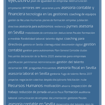
ejecutivo
plan de igualdad de empresa
reestructuración
asesoría contable y
errores
IRPF
empresarial
vacaciones y erte
financiera
tecnología en las gestiones
coaching de equipos
gestión de Recursos Humanos
planes de formación
empresa
jubilación
asesoría
pymes
asesoría para autónomos
directivos
resiliencia
en Sevilla
formación
modalidades de contratación
deducciones fiscales
coaching para
a medida
flexibilidad laboral
talento digital
gestión
directivos
gestoría en Sevilla
ciberseguridad
desconexión digital
contable
gestión para autónomos
Plan General Contable
dudas
asesorías para empresas
frecuentes
declaración de la Renta 2020
gestión del talento
planificación patrimonial
Administración
asesoría fiscal en Sevilla
ERE
preguntas frecuentes
reclamación
asesoría laboral en Sevilla
gestoría
fuga de talento
Renta 2017
proyectos
negociación colectiva
despido disciplinario
felicitación
nube
Recursos Humanos
motivación
inspección de
ahorro
trabajo
reducción de jornada
formación
auditoría
esfuerzo fiscal
laboral
comunicación de empresa
documentación
gestiones fiscales
asesoría contable en Sevilla
desarrollo del talento
plan de