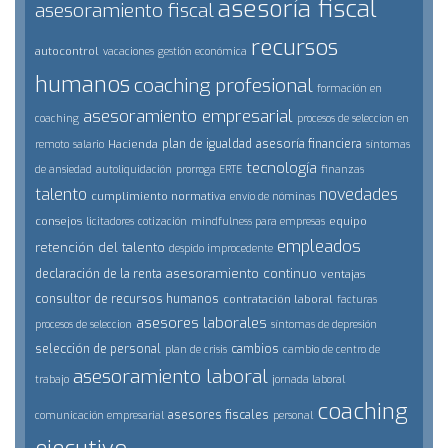
asesoría fiscal
asesoramiento fiscal
recursos
autocontrol
vacaciones
gestión económica
humanos
coaching profesional
formación en
asesoramiento empresarial
coaching
procesos de seleccion en
plan de igualdad
asesoría financiera
Hacienda
remoto
salario
síntomas
tecnología
de ansiedad
autoliquidación
prorroga ERTE
finanzas
talento
novedades
cumplimiento normativa
envío de nóminas
consejos
equipo
licitadores
cotización
mindfulness para empresas
empleados
retención del talento
despido improcedente
asesoramiento continuo
declaración de la renta
ventajas
consultor de recursos humanos
contratación laboral
facturas
asesores laborales
procesos de seleccion
síntomas de depresión
selección de personal
cambios
plan de crisis
cambio de centro de
asesoramiento laboral
trabajo
jornada laboral
coaching
asesores fiscales
comunicación empresarial
personal