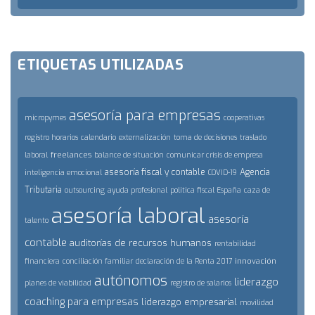
ETIQUETAS UTILIZADAS
asesoría para empresas
micropymes
cooperativas
registro horarios
calendario
externalización
toma de decisiones
traslado
freelances
laboral
balance de situación
comunicar crisis de empresa
asesoría fiscal y contable
Agencia
inteligencia emocional
COVID-19
Tributaria
outsourcing
ayuda profesional
politica fiscal España
caza de
asesoría laboral
asesoría
talento
contable
auditorías de recursos humanos
rentabilidad
innovación
financiera
conciliación familiar
declaración de la Renta 2017
autónomos
liderazgo
planes de viabilidad
registro de salarios
coaching para empresas
liderazgo empresarial
movilidad