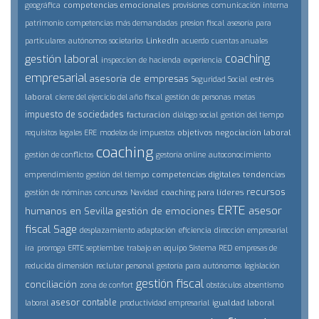
competencias emocionales
geográfica
provisiones
comunicación interna
patrimonio
competencias más demandadas
presion fiscal
asesoría para
LinkedIn
particulares
autónomos societarios
acuerdo
cuentas anuales
coaching
gestión laboral
inspeccion de hacienda
experiencia
empresarial
asesoría de empresas
estrés
Seguridad Social
laboral
cierre del ejercicio del año fiscal
gestión de personas
metas
impuesto de sociedades
facturación
diálogo social
gestión del tiempo
objetivos
negociación laboral
requisitos legales ERE
modelos de impuestos
coaching
gestión de conflictos
gestoría online
autoconocimiento
competencias digitales
tendencias
emprendimiento
gestión del tiempo
recursos
coaching para líderes
gestión de nóminas
concursos
Navidad
ERTE
asesor
humanos en Sevilla
gestión de emociones
fiscal
Sage
desplazamiento
adaptación
eficiencia
dirección empresarial
ira
prorroga ERTE septiembre
trabajo en equipo
Sistema RED
empresas de
reducida dimensión
reclutar personal
gestoría para autónomos
legislación
gestión fiscal
conciliación
zona de confort
obstáculos
absentismo
asesor contable
igualdad laboral
laboral
productividad empresarial