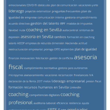
emocionales
COVID-19
obstáculos
plan de comunicación
vacaciones y erte
liderazgo
preguntas frecuentes
plan de
proyectos
externalizar
igualdad de empresa
gestoría
comunicación interna
emprendimiento
gestión del talento
IRPF
acuerdo
directivos
modelos de impuestos
coaching en Sevilla
autocontrol
Navidad
nube
síntomas de
asesoría en Sevilla
cambios
depresión
formación en coaching
Hacienda
salario
AECOP
empresas de reducida dimensión
actitud
plan de igualdad
reestructuración empresarial
prorroga ERTE septiembre
asesoría
innovación
finanzas
felicitación
gestión de conflictos
fiscal
cumplimiento normativa
gestoría para autónomos
asesoramiento
freelances
micropymes
vacaciones
reclamación
IVA
liderazgo empresarial
declaración de la Renta 2017
metas
presion fiscal
recursos humanos en Sevilla
formación
LinkedIn
coaching
coaching
competencias digitales
profesional
auditoría laboral
eficiencia
resiliencia
ayuda
ERTE
empleados