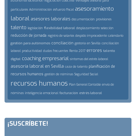
ventajas
autónomos societarios
negociación colectiva
asesoría para
asesoramiento
particulares
Administración
esfuerzo fiscal
laboral
asesores laborales
documentación
provisiones
talento
flexibilidad laboral
legislación
desplazamiento
selección
reducción de jornada
registro de salarios
despido improcedente
calendario
conciliación
gestión para autónomos
gestoría en Sevilla
conciliación
errores
talento
laboral
productividad
dudas frecuentes
Renta 2017
coaching empresarial
digital
síntomas del estrés laboral
asesoría laboral en Sevilla
planificación de
caza de talento
recursos humanos
gestión de nóminas
Seguridad Social
recursos humanos
Plan General Contable
envío de
facturación
estrés laboral
nóminas
inteligencia emocional
¡SUSCRÍBETE!