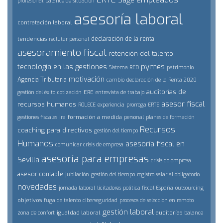
Sage
profesional
balance de situación
asesoría laboral
contratación laboral
declaración de la renta
tendencias
reclutar personal
asesoramiento fiscal
retención del talento
pymes
tecnología en las gestiones
Sistema RED
patrimonio
motivación
Agencia Tributaria
cambio
declaración de la Renta 2020
auditorías de
ERE
gestión del éxito
cotización
entrevista de trabajo
asesor fiscal
recursos humanos
ROLECE
experiencia
prorroga ERTE
formación a medida
gestiones fiscales
ira
personal
planes de formación
Recursos
coaching para directivos
gestión del tiempo
Humanos
asesoría fiscal en
comunicar crisis de empresa
asesoría para empresas
Sevilla
crisis de empresa
asesor contable
jubilación
gestión del tiempo
registro salarial obligatorio
novedades
jornada laboral
licitadores
politica fiscal España
outsourcing
objetivos
fuga de talento
ciberseguridad
procesos de seleccion en remoto
gestión laboral
igualdad laboral
auditorías
zona de confort
balance