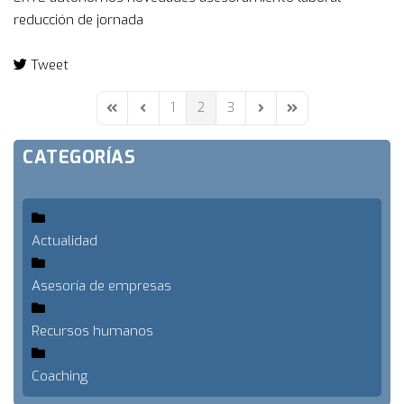
reducción de jornada
Tweet
pinterest
1
2
3
First Page
Previous Page
Next Page
Last Page
CATEGORÍAS
Actualidad
Asesoría de empresas
Recursos humanos
Coaching