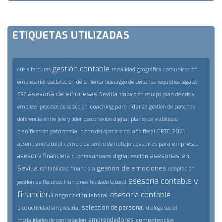
ETIQUETAS UTILIZADAS
gestión contable
crisis
facturas
movilidad geográfica
comunicación
empresarial
declaración de la Renta
liderazgo de personas
requisitos legales
asesoría de empresas
Sevilla
ERE
trabajo en equipo
plan de crisis
coaching para líderes
empresa
procesos de seleccion
gestión de personas
doferencia entre jefe y lider
desconexión digital
planes de viabilidad
ERTE 2021
planificación patrimonial
cierre del ejercicio del año fiscal
asesorías para empresas
absentismo laboral
cambio de centro de trabajo
asesorías en
asesoría financiera
digitalización
cuentas anuales
Sevilla
gestión de emociones
rentabilidad financiera
adaptación
asesoría contable y
gestión de Recursos Humanos
traslado laboral
financiera
asesoría contable
negociación laboral
selección de personal
productividad empresarial
diálogo social
emprendedores
competencias
modalidades de contratación