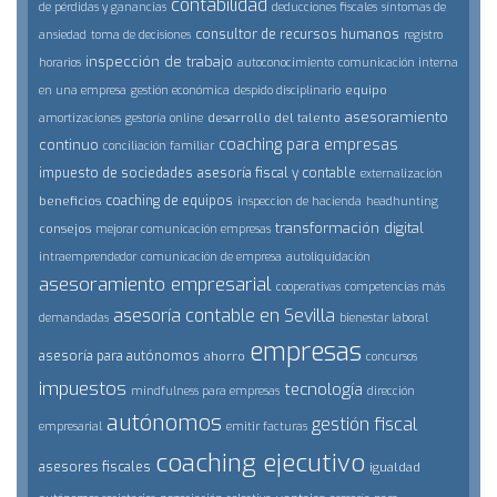
contabilidad
de pérdidas y ganancias
deducciones fiscales
síntomas de
consultor de recursos humanos
ansiedad
toma de decisiones
registro
inspección de trabajo
horarios
autoconocimiento
comunicación interna
equipo
en una empresa
gestión económica
despido disciplinario
asesoramiento
desarrollo del talento
amortizaciones
gestoría online
coaching para empresas
continuo
conciliación familiar
impuesto de sociedades
asesoría fiscal y contable
externalización
coaching de equipos
beneficios
inspeccion de hacienda
headhunting
transformación digital
consejos
mejorar comunicación empresas
intraemprendedor
comunicación de empresa
autoliquidación
asesoramiento empresarial
cooperativas
competencias más
asesoría contable en Sevilla
demandadas
bienestar laboral
empresas
asesoría para autónomos
ahorro
concursos
impuestos
tecnología
mindfulness para empresas
dirección
autónomos
gestión fiscal
empresarial
emitir facturas
coaching ejecutivo
asesores fiscales
igualdad