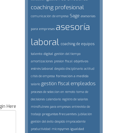
coaching profesional
Sage
asesorías
comunicación de empresa
asesoría
para empresas
laboral
coaching de equipos
talento digital
gestión del tiempo
objetivos
amortizaciones
presion fiscal
estrés laboral
despido disciplinario
actitud
formación a medida
crisis de empresa
empleados
gestión fiscal
salario
procesos de seleccion en remoto
toma de
decisiones
calendario
registro de salarios
gin Here
mindfulness para empresas
entrevista de
preguntas frecuentes
trabajo
jubilación
gestión del éxito
despido improcedente
igualdad
productividad
micropymes