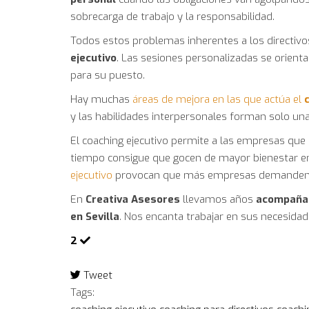
sobrecarga de trabajo y la responsabilidad.
Todos estos problemas inherentes a los directiv
ejecutivo
. Las sesiones personalizadas se orienta
para su puesto.
Hay muchas
áreas de mejora en las que actúa el
y las habilidades interpersonales forman solo una 
El coaching ejecutivo permite a las empresas que
tiempo consigue que gocen de mayor bienestar en
ejecutivo
provocan que más empresas demanden e
En
Creativa Asesores
llevamos años
acompañand
en Sevilla
. Nos encanta trabajar en sus necesidad
2
Tweet
pinterest
Tags: