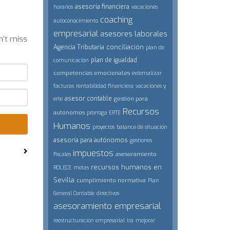
asesoría financiera
horarios
vacaciones
coaching
autoconocimiento
empresarial
asesores laborales
n't miss
conciliación
Agencia Tributaria
plan de
plan de igualdad
comunicación
competencias emocionales
externalizar
facturas
rentabilidad financiera
vacaciones y
asesor contable
gestión para
erte
Recursos
autónomos
prorroga ERTE
Humanos
proyectos
balance de situación
asesoría para autónomos
gestiones
impuestos
asesoramiento
fiscales
recursos humanos en
ROLECE
metas
Sevilla
cumplimiento normativa
Plan
General Contable
directivos
asesoramiento empresarial
reestructuración empresarial
ira
mejorar