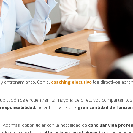
o y entrenamiento. Con el
coaching ejecutivo
los directivos apre
bicación se encuentren; la mayoría de directivos comparten los
responsabilidad.
Se enfrentan a una
gran cantidad de funcio
. Además, deben lidiar con la necesidad de
conciliar vida profes
. Eso sin olvidar las
alteraciones en el bienestar
ocasionadas 