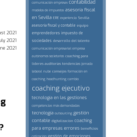
contabilidad
comunicación empresas
asesoría fiscal
modelos de impuestos
en Sevilla
ERE
Sevilla
experiencia
asesoría fiscal y contable
equipo
st 2021
emprendedores
impuesto de
uly 2021
sociedades
desarrollo del talento
une 2021
comunicación empresarial
empresa
coaching para
autónomos societarios
líderes
auditorías
tendencias
jornada
consejos
laboral
nube
formación en
coaching
headhunting
cambio
coaching ejecutivo
tecnología en las gestiones
ng
competencias más demandadas
tecnología
gestión
outsourcing
contable
coaching
digitalización
?
errores
para empresas
beneficios
gestión de emociones
cotización