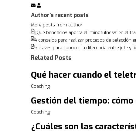
Subscribe
Juan
to
Cid
Author's recent posts
updates
More posts from author
from
¿Qué beneficios aporta el ‘mindfulness’ en el tr
author
4 consejos para realizar procesos de selección 
5 claves para conocer la diferencia entre jefe y lí
Related Posts
Qué hacer cuando el telet
Coaching
Gestión del tiempo: cómo 
Coaching
¿Cuáles son las caracterís