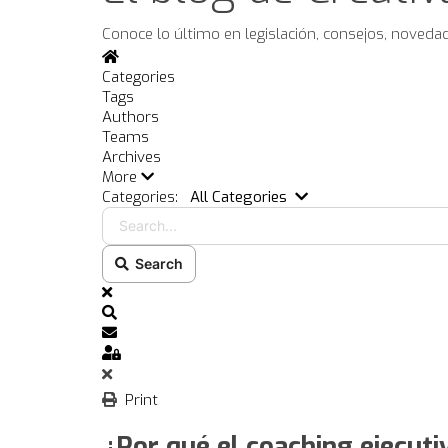
Conoce lo último en legislación, consejos, noveda
Home
Categories
Tags
Authors
Teams
Archives
More
Search...
Categories:
All Categories
Search
x
Search
Subscribe to blog
Sign In
Print
¿Por qué el coaching ejecuti