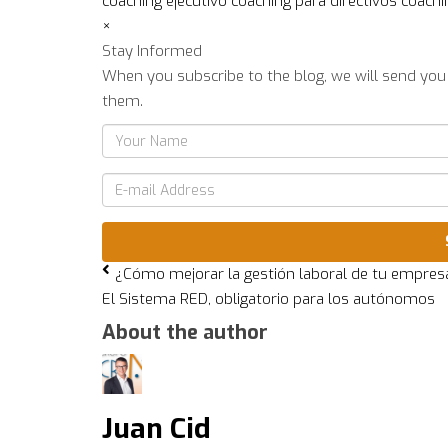
coaching ejecutivo
coaching para directivos
coachi
×
Stay Informed
When you subscribe to the blog, we will send you
them.
Your
Name
E-
mail
Address
¿Cómo mejorar la gestión laboral de tu empres
El Sistema RED, obligatorio para los autónomos
About the author
Juan Cid