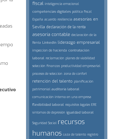
fiscal
inteligencia emocional
competencias digitales
politica fiscal
asesorías en
España
acuerdo
resiliencia
seadas
Sevilla
declaración de la renta
asesoría contable
declaración de la
liderazgo empresarial
LinkedIn
Renta
 tiempo
contratación
inspeccion de hacienda
laboral
reclamación
planes de viabilidad
ismo
selección
finanzas
productividad empresarial
procesos de seleccion
zona de confort
retención del talento
planificación
ecutivo
auditoría laboral
patrimonial
comunicación interna en una empresa
flexibilidad laboral
requisitos legales ERE
igualdad laboral
síntomas de depresión
recursos
Seguridad Social
humanos
caza de talento
registro