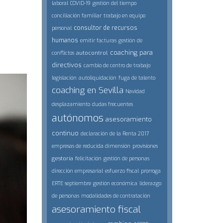
laboral
COVID-19
gestión del tiempo
conciliación familiar
trabajo en equipo
consultor de recursos
personal
humanos
emitir facturas
gestión de
coaching para
autocontrol
conflictos
directivos
cambio de centro de trabajo
legislación
autoliquidación
fuga de talento
coaching en Sevilla
Navidad
desplazamiento
dudas frecuentes
autónomos
asesoramiento
continuo
declaración de la Renta 2017
empresas de reducida dimensión
provisiones
gestoría
felicitación
gestión de personas
dirección empresarial
esfuerzo fiscal
prorroga
ERTE septiembre
gestión económica
liderazgo
de personas
modalidades de contratación
asesoramiento fiscal