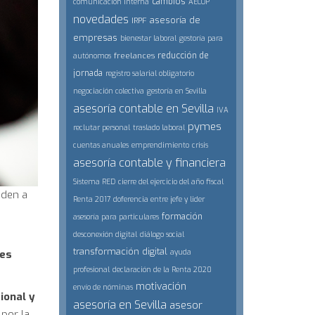
cambios
comunicación interna
AECOP
novedades
asesoría de
IRPF
empresas
bienestar laboral
gestoría para
reducción de
freelances
autónomos
jornada
registro salarial obligatorio
negociación colectiva
gestoría en Sevilla
asesoría contable en Sevilla
IVA
pymes
reclutar personal
traslado laboral
cuentas anuales
emprendimiento
crisis
asesoría contable y financiera
Sistema RED
cierre del ejercicio del año fiscal
nden a
Renta 2017
doferencia entre jefe y lider
formación
asesoría para particulares
desconexión digital
diálogo social
transformación digital
nes
ayuda
profesional
declaración de la Renta 2020
motivación
envío de nóminas
ional y
asesoría en Sevilla
asesor
por la