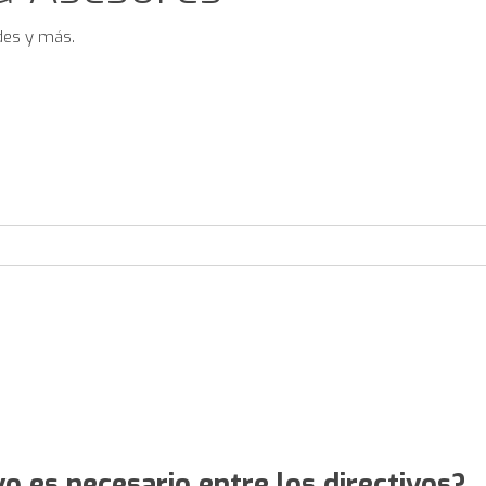
des y más.
vo es necesario entre los directivos?