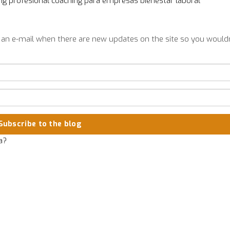
ng profesional
coaching para empresas
bienestar laboral
 an e-mail when there are new updates on the site so you would
Subscribe to the blog
a?