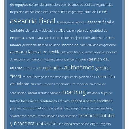
de equipos
doferencia entre jefe y lider
balance de pérdidas y ganancias
ERE
inspeccion de hacienda
deducciones fiscales
prorroga ERTE
AECOP
asesoría fiscal
asesoría fiscal y
liderazgo de personas
contable
plan de igualdad de
planes de viabilidad
autoliquidación
empresa
estrés
asesoría para particulares
cierre del ejercicio del año fiscal
laboral
innovación
gestión del tiempo
Navidad
productividad empresarial
asesoría laboral en Sevilla
esfuerzo fiscal
cuentas anuales
procesos
gestión del
de seleccion en remoto
mejorar comunicación empresas
autónomos
empleados
gestión
talento
objetivos
fiscal
retención
mindfulness para empresas
experiencia
plan de crisis
del talento
reestructuración empresarial
ira
conciliación familiar
coaching
conciliación laboral
reclutar personal
eficiencia
fuga de
asesoría para autónomos
facturación
tendencias
talento
empresa
autocontrol
personal
cambio
gestión del tiempo
formación en coaching
asesoría contable
absentismo laboral
modalidades de contratación
y financiera
motivación
Hacienda
desconexión digital
registro