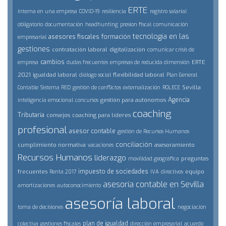
ERTE
interna en una empresa
COVID-19
resiliencia
registro salarial
obligatorio
documentación
headhunting
presion fiscal
comunicación
tecnología en las
asesores fiscales
formación
empresarial
gestiones
contratación laboral
digitalización
comunicar crisis de
cambios
ERTE
empresa
dudas frecuentes
empresas de reducida dimensión
2021
igualdad laboral
flexibilidad laboral
diálogo social
Plan General
Sevilla
Contable
Sistema RED
gestión de conflictos
externalización
ROLECE
Agencia
gestión para autónomos
inteligencia emocional
concursos
coaching
Tributaria
consejos
coaching para líderes
profesional
asesor contable
gestión de Recursos Humanos
conciliación
cumplimiento normativa
asesoramiento
vacaciones
Recursos Humanos
liderazgo
preguntas
movilidad geográfica
impuesto de sociedades
frecuentes
equipo
Renta 2017
IVA
directivos
asesoría contable en Sevilla
amortizaciones
autoconocimiento
asesoría laboral
toma de decisiones
negociación
plan de igualdad
colectiva
gestiones fiscales
dirección empresarial
acuerdo