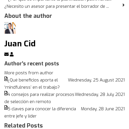
¿Necesito un asesor para presentar el borrador de ...
About the author
Juan Cid
Subscribe
Juan
to
Cid
Author's recent posts
updates
More posts from author
from
¿Qué beneficios aporta el
Wednesday, 25 August 2021
author
‘mindfulness’ en el trabajo?
4 consejos para realizar procesos
Wednesday, 28 July 2021
de selección en remoto
5 claves para conocer la diferencia
Monday, 28 June 2021
entre jefe y líder
Related Posts