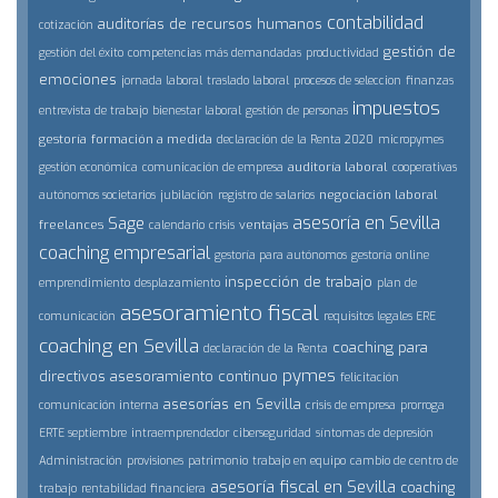
contabilidad
auditorías de recursos humanos
cotización
gestión de
gestión del éxito
competencias más demandadas
productividad
emociones
jornada laboral
traslado laboral
procesos de seleccion
finanzas
impuestos
entrevista de trabajo
bienestar laboral
gestión de personas
gestoría
formación a medida
declaración de la Renta 2020
micropymes
auditoría laboral
gestión económica
comunicación de empresa
cooperativas
negociación laboral
autónomos societarios
jubilación
registro de salarios
asesoría en Sevilla
Sage
freelances
ventajas
calendario
crisis
coaching empresarial
gestoría para autónomos
gestoría online
inspección de trabajo
emprendimiento
desplazamiento
plan de
asesoramiento fiscal
comunicación
requisitos legales ERE
coaching en Sevilla
coaching para
declaración de la Renta
pymes
directivos
asesoramiento continuo
felicitación
asesorías en Sevilla
comunicación interna
crisis de empresa
prorroga
ERTE septiembre
intraemprendedor
ciberseguridad
síntomas de depresión
Administración
provisiones
patrimonio
trabajo en equipo
cambio de centro de
asesoría fiscal en Sevilla
coaching
trabajo
rentabilidad financiera