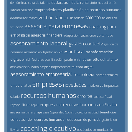
declaración de la renta
de nóminas
caza de talento
síntomas del estrés
emprendedores
planificación de recursos humanos
laboral
selección
talento
gestión laboral
externalizar
metas
licitadores
balance de
asesoría para empresas
coaching para
situación
empresas
asesoría financiera
adaptación
vacaciones y erte
nube
asesoramiento laboral
gestión contable
gestión de
asesor fiscal
transformación
nóminas
reclamación
legislación
digital
desarrollo del talento
emitir facturas
planificación patrimonial
talento digital
despido disciplinario
despido improcedente
asesoramiento empresarial
tecnología
competencias
empresas
novedades
emocionales
modelos de impuestos
recursos humanos
errores
salario
politica fiscal
liderazgo empresarial
recursos humanos en Sevilla
España
asesorías para empresas
beneficios
Seguridad Social
proyectos
actitud
consultor de recursos humanos
reducción de jornada
gestoría en
coaching ejecutivo
Sevilla
obstáculos
comunicación