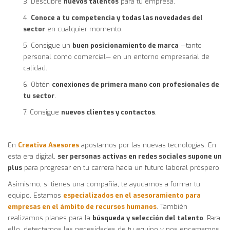
3. Descubre
nuevos talentos
para tu empresa.
4.
Conoce a tu competencia y todas las novedades del
sector
en cualquier momento.
5. Consigue un
buen posicionamiento de marca
—tanto
personal como comercial— en un entorno empresarial de
calidad.
6. Obtén
conexiones de primera mano con profesionales de
tu sector
.
7. Consigue
nuevos clientes y contactos
.
En
Creativa Asesores
apostamos por las nuevas tecnologías. En
esta era digital,
ser personas activas en redes sociales supone un
plus
para progresar en tu carrera hacia un futuro laboral próspero.
Asimismo, si tienes una compañía, te ayudamos a formar tu
equipo. Estamos
especializados en el asesoramiento para
empresas en el ámbito de recursos humanos
. También
realizamos planes para la
búsqueda y selección del talento
. Para
ello, detectamos las necesidades de tu equipo y nos encargamos