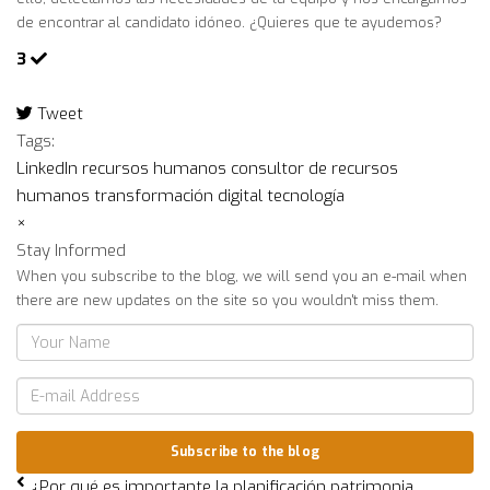
de encontrar al candidato idóneo. ¿Quieres que te ayudemos?
3
Tweet
pinterest
Tags:
LinkedIn
recursos humanos
consultor de recursos
humanos
transformación digital
tecnología
×
Stay Informed
When you subscribe to the blog, we will send you an e-mail when
there are new updates on the site so you wouldn't miss them.
Your
Name
E-
mail
Address
Subscribe to the blog
¿Por qué es importante la planificación patrimonia...