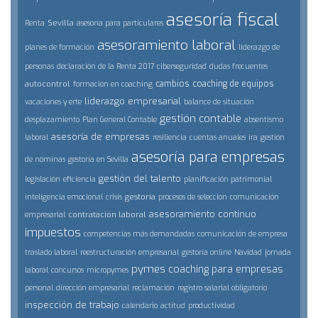
asesoría fiscal
Sevilla
Renta
asesoría para particulares
asesoramiento laboral
planes de formación
liderazgo de
personas
declaración de la Renta 2017
ciberseguridad
dudas frecuentes
cambios
coaching de equipos
autocontrol
formación en coaching
liderazgo empresarial
vacaciones y erte
balance de situación
gestión contable
desplazamiento
Plan General Contable
absentismo
asesoría de empresas
laboral
resiliencia
cuentas anuales
ira
gestión
asesoría para empresas
de nóminas
gestoría en Sevilla
gestión del talento
legislación
eficiencia
planificación patrimonial
gestoría
inteligencia emocional
crisis
procesos de seleccion
comunicación
asesoramiento continuo
contratación laboral
empresarial
impuestos
competencias más demandadas
comunicación de empresa
traslado laboral
reestructuración empresarial
gestoría online
Navidad
jornada
pymes
coaching para empresas
laboral
concursos
micropymes
personal
dirección empresarial
reclamación
registro salarial obligatorio
inspección de trabajo
calendario
actitud
productividad