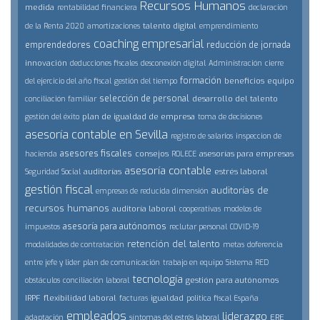
Recursos Humanos
medida
rentabilidad financiera
declaración
talento digital
de la Renta 2020
amortizaciones
emprendimiento
coaching empresarial
emprendedores
reducción de jornada
innovación
deducciones fiscales
desconexión digital
Administración
cierre
formación
beneficios
equipo
del ejercicio del año fiscal
gestión del tiempo
selección de personal
desarrollo del talento
conciliación familiar
plan de igualdad de empresa
gestión del éxito
toma de decisiones
asesoría contable en Sevilla
registro de salarios
inspeccion de
asesores fiscales
consejos
asesorías para empresas
hacienda
ROLECE
asesoría contable
auditorías
estrés laboral
Seguridad Social
gestión fiscal
auditorías de
empresas de reducida dimensión
recursos humanos
auditoría laboral
cooperativas
modelos de
asesoría para autónomos
impuestos
reclutar personal
COVID-19
retención del talento
modalidades de contratación
metas
doferencia
entre jefe y lider
plan de comunicación
trabajo en equipo
Sistema RED
tecnología
gestión para autónomos
obstáculos
conciliación laboral
IRPF
flexibilidad laboral
igualdad
facturas
politica fiscal España
empleados
liderazgo
ERE
adaptación
síntomas del estrés laboral