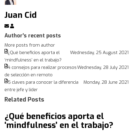
Juan Cid
Subscribe
Juan
to
Cid
Author's recent posts
updates
More posts from author
from
¿Qué beneficios aporta el
Wednesday, 25 August 2021
author
‘mindfulness’ en el trabajo?
4 consejos para realizar procesos
Wednesday, 28 July 2021
de selección en remoto
5 claves para conocer la diferencia
Monday, 28 June 2021
entre jefe y líder
Related Posts
¿Qué beneficios aporta el
‘mindfulness’ en el trabajo?