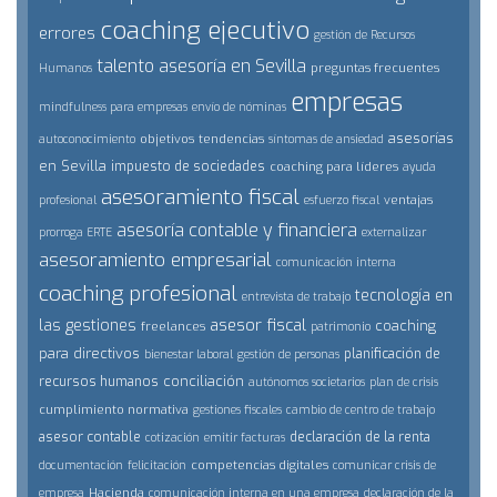
coaching ejecutivo
errores
gestión de Recursos
talento
asesoría en Sevilla
preguntas frecuentes
Humanos
empresas
mindfulness para empresas
envío de nóminas
asesorías
objetivos
tendencias
autoconocimiento
síntomas de ansiedad
en Sevilla
impuesto de sociedades
coaching para líderes
ayuda
asesoramiento fiscal
ventajas
profesional
esfuerzo fiscal
asesoría contable y financiera
prorroga ERTE
externalizar
asesoramiento empresarial
comunicación interna
coaching profesional
tecnología en
entrevista de trabajo
asesor fiscal
las gestiones
coaching
freelances
patrimonio
para directivos
planificación de
bienestar laboral
gestión de personas
conciliación
recursos humanos
autónomos societarios
plan de crisis
cumplimiento normativa
gestiones fiscales
cambio de centro de trabajo
asesor contable
declaración de la renta
cotización
emitir facturas
competencias digitales
documentación
felicitación
comunicar crisis de
Hacienda
empresa
comunicación interna en una empresa
declaración de la